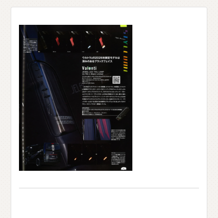
O
T
H
E
R
P
A
R
T
S
そ
の
他
パ
ー
ツ
b
r
a
d
o
ブ
ラ
ー
ド
T
i
r
e
&
W
h
e
e
l
タ
イ
ヤ
ホ
イ
ー
ル
J
E
L
B
O
ジ
ェ
ル
ボ
S
E
A
R
C
H
製
品
検
索
D
E
A
L
E
R
取
扱
店
舗
H
O
K
K
A
I
D
O
北
海
道
T
O
H
O
K
U
東
北
K
A
N
T
O
関
東
C
H
U
B
U
中
部
K
A
N
S
A
I
関
西