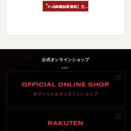
Published In
【掲載記事情報】交通タイムス社 ハイエーススタイルvol.120 ハイエーステール2026年限定カラーのご紹介いただきました。
C
H
U
G
O
K
U
中
国
S
H
I
K
O
K
U
四
国
K
Y
U
S
H
U
九
州
F
A
Q
よ
く
あ
る
質
問
公式オンラインショップ
M
O
V
I
E
ム
ー
ビ
ー
C
O
M
P
A
N
Y
会
社
概
要
OFFICIAL ONLINE SHOP
R
E
C
R
U
I
T
採
用
情
報
オフィシャルオンラインショップ
C
O
N
T
A
C
T
お
問
い
合
わ
せ
RAKUTEN