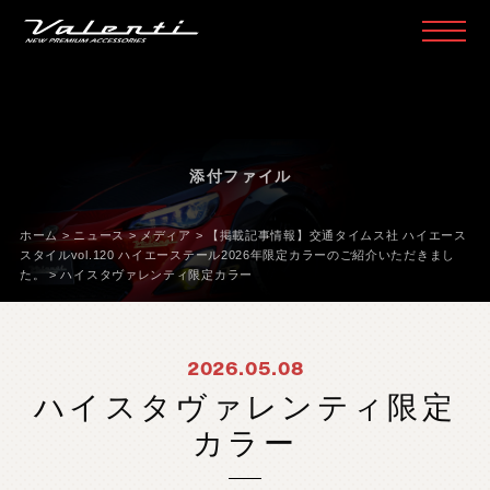
H
O
M
E
ホ
ー
ム
P
R
O
D
U
C
T
製
品
情
報
添付ファイル
H
E
A
D
L
A
M
P
ヘ
ッ
ド
ラ
ン
プ
ホーム
>
ニュース
>
メディア
>
【掲載記事情報】交通タイムス社 ハイエース
T
A
I
L
L
A
M
P
テ
ー
ル
ラ
ン
プ
スタイルvol.120 ハイエーステール2026年限定カラーのご紹介いただきまし
た。
>
ハイスタヴァレンティ限定カラー
D
O
O
R
M
I
R
R
O
R
ド
ア
ミ
ラ
ー
H
E
A
D
&
F
O
G
B
U
L
B
L
E
D
/
H
I
D
ヘ
ッ
ド
＆
フ
ォ
グ
2026.05.08
L
E
D
B
U
L
B
&
O
T
H
E
R
B
U
L
B
L
E
D
バ
ル
ブ
&
そ
の
他
バ
ル
ブ
ハイスタヴァレンティ限定
O
T
H
E
R
L
A
M
P
そ
の
他
ラ
ン
プ
カラー
I
N
T
E
R
I
O
R
イ
ン
テ
リ
ア