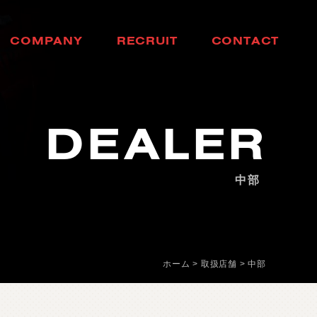
C
O
M
P
A
N
Y
R
E
C
R
U
I
T
C
O
N
T
A
C
T
会
社
概
要
採
用
情
報
お
問
い
合
わ
せ
DEALER
中部
ホーム
>
取扱店舗
>
中部