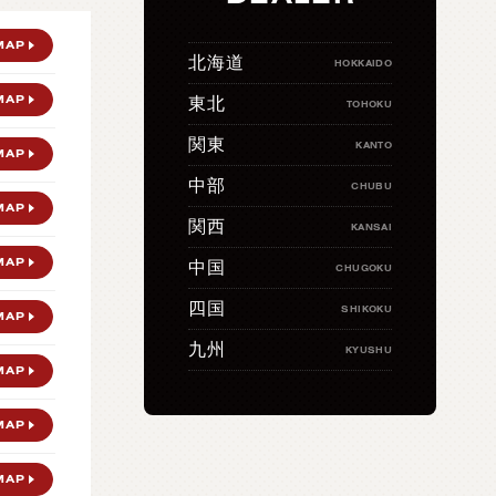
MAP
北海道
HOKKAIDO
MAP
東北
TOHOKU
関東
KANTO
MAP
中部
CHUBU
MAP
関西
KANSAI
MAP
中国
CHUGOKU
四国
SHIKOKU
MAP
九州
KYUSHU
MAP
MAP
MAP