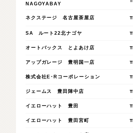
T
NAGOYABAY
T
ネクステージ 名古屋茶屋店
T
SA ルート22北ナゴヤ
T
オートバックス とよあけ店
T
アップガレージ 豊明国一店
T
株式会社E･Rコーポレーション
T
ジェームス 豊田陣中店
T
イエローハット 豊田
T
イエローハット 豊田宮町