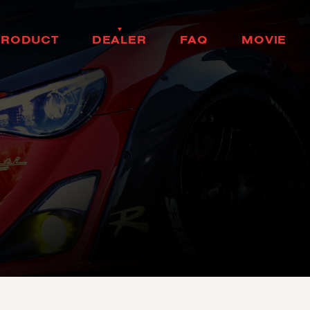
H
E
A
D
L
A
M
P
H
O
K
K
A
I
D
O
P
R
O
D
U
C
T
D
E
A
L
E
R
F
A
Q
M
O
V
I
E
ヘ
ッ
ド
ラ
ン
プ
北
海
道
製
品
情
報
取
扱
店
舗
ム
ー
ビ
ー
T
A
I
L
L
A
M
P
T
O
H
O
K
U
よ
く
あ
る
質
問
テ
ー
ル
ラ
ン
プ
東
北
D
O
O
R
M
I
R
R
O
R
K
A
N
T
O
ド
ア
ミ
ラ
ー
関
東
H
E
A
D
&
F
O
G
B
U
L
C
B
H
U
B
U
L
E
D
/
H
I
D
ヘ
ッ
ド
＆
フ
中
ォ
部
グ
L
E
D
B
U
L
B
&
O
T
H
K
E
A
R
N
B
S
U
A
L
I
B
L
E
D
バ
ル
ブ
&
そ
の
他
バ
関
ル
西
ブ
O
T
H
E
R
L
A
M
P
C
H
U
G
O
K
U
そ
の
他
ラ
ン
プ
中
国
I
N
T
E
R
I
O
R
S
H
I
K
O
K
U
イ
ン
テ
リ
ア
四
国
O
T
H
E
R
P
A
R
T
S
K
Y
U
S
H
U
そ
の
他
パ
ー
ツ
九
州
b
r
a
d
o
ブ
ラ
ー
ド
T
i
r
e
&
W
h
e
e
l
タ
イ
ヤ
ホ
イ
ー
ル
J
E
L
B
O
ジ
ェ
ル
ボ
S
E
A
R
C
H