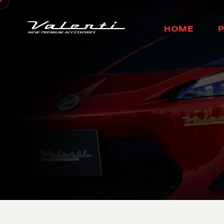
H
O
M
E
ホ
ー
ム