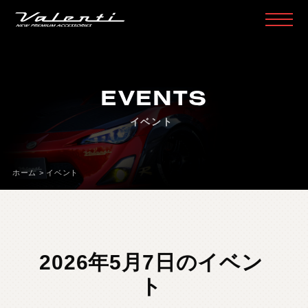
H
O
M
E
ホ
ー
ム
EVENTS
P
R
O
D
U
C
T
製
品
情
報
イベント
H
E
A
D
L
A
M
P
ヘ
ッ
ド
ラ
ン
プ
T
A
I
L
L
A
M
P
テ
ー
ル
ラ
ン
プ
ホーム
>
イベント
D
O
O
R
M
I
R
R
O
R
ド
ア
ミ
ラ
ー
H
E
A
D
&
F
O
G
B
U
L
B
L
E
D
/
H
I
D
ヘ
ッ
ド
＆
フ
ォ
グ
L
E
D
B
U
L
B
&
O
T
H
E
R
B
U
L
B
L
E
D
バ
ル
ブ
&
そ
の
他
バ
ル
ブ
2026年5月7日のイベン
O
T
H
E
R
L
A
M
P
そ
の
他
ラ
ン
プ
ト
I
N
T
E
R
I
O
R
イ
ン
テ
リ
ア