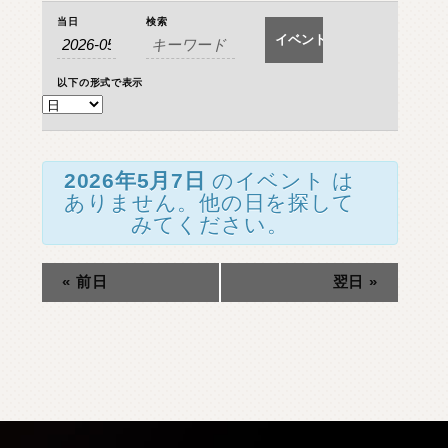
イ
イ
O
T
H
E
R
P
A
R
T
S
そ
の
他
パ
ー
ツ
当日
検索
イ
ベ
ベ
ン
ベ
b
r
a
d
o
ブ
ラ
ー
ド
ン
ト
ン
以下の形式で表示
T
ト
i
r
e
&
W
h
e
e
l
を
タ
イ
ヤ
ホ
イ
ー
ル
ト
検
の
J
E
L
B
O
ジ
ェ
ル
ボ
ビ
索
検
し
ュ
S
E
A
R
C
H
製
品
検
索
2026年5月7日
のイベント は
索
て
ー
ありません。他の日を探して
ナ
みてください。
ナ
ビ
D
E
A
L
E
R
取
扱
店
舗
ゲ
ビ
ー
ゲ
H
O
K
K
A
I
D
O
«
前日
翌日
»
北
海
道
シ
ー
ョ
T
O
H
O
K
U
東
北
シ
ン
K
A
N
T
O
関
東
を
ョ
表
ン
C
H
U
B
U
中
部
示
K
A
N
S
A
I
関
西