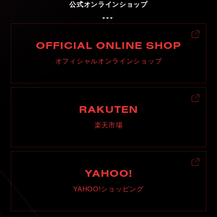
公式オンラインショップ
C
H
U
G
O
K
U
中
国
S
H
I
K
O
K
U
四
国
OFFICIAL ONLINE SHOP
K
Y
U
S
H
U
九
州
オフィシャルオンラインショップ
F
A
Q
よ
く
あ
る
質
問
M
O
V
I
E
ム
ー
ビ
ー
RAKUTEN
楽天市場
C
O
M
P
A
N
Y
会
社
概
要
R
E
C
R
U
I
T
採
用
情
報
YAHOO!
C
O
N
T
A
C
T
お
問
い
合
わ
せ
YAHOO!ショッピング