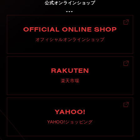
公式オンラインショップ
C
H
U
G
O
K
U
中
国
S
H
I
K
O
K
U
四
国
OFFICIAL ONLINE SHOP
K
Y
U
S
H
U
九
州
オフィシャルオンラインショップ
F
A
Q
よ
く
あ
る
質
問
M
O
V
I
E
ム
ー
ビ
ー
RAKUTEN
楽天市場
C
O
M
P
A
N
Y
会
社
概
要
R
E
C
R
U
I
T
採
用
情
報
YAHOO!
C
O
N
T
A
C
T
お
問
い
合
わ
せ
YAHOO!ショッピング