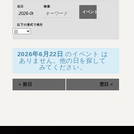
イ
イ
O
T
H
E
R
P
A
R
T
S
そ
の
他
パ
ー
ツ
当日
検索
イ
ベ
ベ
ン
ベ
b
r
a
d
o
ブ
ラ
ー
ド
ン
ト
ン
以下の形式で表示
T
ト
i
r
e
&
W
h
e
e
l
を
タ
イ
ヤ
ホ
イ
ー
ル
ト
検
の
J
E
L
B
O
ジ
ェ
ル
ボ
ビ
索
検
し
ュ
S
E
A
R
C
H
製
品
検
索
2026年6月22日
のイベント は
索
て
ー
ありません。他の日を探して
ナ
みてください。
ナ
ビ
D
E
A
L
E
R
取
扱
店
舗
ゲ
ビ
ー
ゲ
H
O
K
K
A
I
D
O
«
前日
翌日
»
北
海
道
シ
ー
ョ
T
O
H
O
K
U
東
北
シ
ン
K
A
N
T
O
関
東
を
ョ
表
ン
C
H
U
B
U
中
部
示
K
A
N
S
A
I
関
西