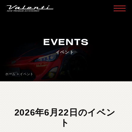
H
O
M
E
ホ
ー
ム
EVENTS
P
R
O
D
U
C
T
製
品
情
報
イベント
H
E
A
D
L
A
M
P
ヘ
ッ
ド
ラ
ン
プ
T
A
I
L
L
A
M
P
テ
ー
ル
ラ
ン
プ
ホーム
>
イベント
D
O
O
R
M
I
R
R
O
R
ド
ア
ミ
ラ
ー
H
E
A
D
&
F
O
G
B
U
L
B
L
E
D
/
H
I
D
ヘ
ッ
ド
＆
フ
ォ
グ
L
E
D
B
U
L
B
&
O
T
H
E
R
B
U
L
B
L
E
D
バ
ル
ブ
&
そ
の
他
バ
ル
ブ
2026年6月22日のイベン
O
T
H
E
R
L
A
M
P
そ
の
他
ラ
ン
プ
ト
I
N
T
E
R
I
O
R
イ
ン
テ
リ
ア