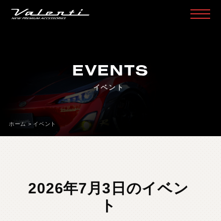
H
O
M
E
ホ
ー
ム
EVENTS
P
R
O
D
U
C
T
製
品
情
報
イベント
H
E
A
D
L
A
M
P
ヘ
ッ
ド
ラ
ン
プ
T
A
I
L
L
A
M
P
テ
ー
ル
ラ
ン
プ
ホーム
>
イベント
D
O
O
R
M
I
R
R
O
R
ド
ア
ミ
ラ
ー
H
E
A
D
&
F
O
G
B
U
L
B
L
E
D
/
H
I
D
ヘ
ッ
ド
＆
フ
ォ
グ
L
E
D
B
U
L
B
&
O
T
H
E
R
B
U
L
B
L
E
D
バ
ル
ブ
&
そ
の
他
バ
ル
ブ
2026年7月3日のイベン
O
T
H
E
R
L
A
M
P
そ
の
他
ラ
ン
プ
ト
I
N
T
E
R
I
O
R
イ
ン
テ
リ
ア