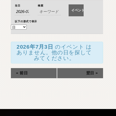
イ
イ
O
T
H
E
R
P
A
R
T
S
そ
の
他
パ
ー
ツ
当日
検索
イ
ベ
ベ
ン
ベ
b
r
a
d
o
ブ
ラ
ー
ド
ン
ト
ン
以下の形式で表示
T
ト
i
r
e
&
W
h
e
e
l
を
タ
イ
ヤ
ホ
イ
ー
ル
ト
検
の
J
E
L
B
O
ジ
ェ
ル
ボ
ビ
索
検
し
ュ
S
E
A
R
C
H
製
品
検
索
2026年7月3日
のイベント は
索
て
ー
ありません。他の日を探して
ナ
みてください。
ナ
ビ
D
E
A
L
E
R
取
扱
店
舗
ゲ
ビ
ー
ゲ
H
O
K
K
A
I
D
O
«
前日
翌日
»
北
海
道
シ
ー
ョ
T
O
H
O
K
U
東
北
シ
ン
K
A
N
T
O
関
東
を
ョ
表
ン
C
H
U
B
U
中
部
示
K
A
N
S
A
I
関
西