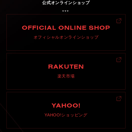
公式オンラインショップ
C
H
U
G
O
K
U
中
国
S
H
I
K
O
K
U
四
国
OFFICIAL ONLINE SHOP
K
Y
U
S
H
U
九
州
オフィシャルオンラインショップ
F
A
Q
よ
く
あ
る
質
問
M
O
V
I
E
ム
ー
ビ
ー
RAKUTEN
楽天市場
C
O
M
P
A
N
Y
会
社
概
要
R
E
C
R
U
I
T
採
用
情
報
YAHOO!
C
O
N
T
A
C
T
お
問
い
合
わ
せ
YAHOO!ショッピング