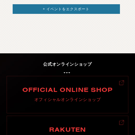
C
H
U
G
O
K
U
中
国
+ イベントをエクスポート
S
H
I
K
O
K
U
四
国
K
Y
U
S
H
U
九
州
F
A
Q
よ
く
あ
る
質
問
公式オンラインショップ
M
O
V
I
E
ム
ー
ビ
ー
C
O
M
P
A
N
Y
会
社
概
要
OFFICIAL ONLINE SHOP
R
E
C
R
U
I
T
採
用
情
報
オフィシャルオンラインショップ
C
O
N
T
A
C
T
お
問
い
合
わ
せ
RAKUTEN