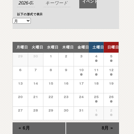
ベ
O
ン
T
H
E
R
P
A
R
T
S
そ
の
他
パ
ー
ツ
ベ
ン
ト
ン
以下の形式で表示
b
r
a
d
o
ブ
ラ
ー
ド
ト
を
ト
検
の
T
i
r
e
&
W
h
e
e
l
タ
イ
ヤ
ホ
イ
ー
ル
ビ
索
検
し
ュ
J
E
L
B
O
ジ
ェ
ル
ボ
イ
索
て
月曜日
火曜日
水曜日
木曜日
金曜日
土曜日
日曜日
ー
ベ
ナ
S
E
A
R
C
H
製
品
検
索
ン
イ
ナ
29
30
1
2
3
4
5
ビ
ト
ベ
ゲ
ビ
D
の
E
A
L
E
R
取
扱
店
舗
ン
6
7
8
9
10
11
12
ー
ゲ
カ
ト
シ
ー
レ
の
13
14
15
16
17
18
19
H
O
K
K
A
I
D
O
ョ
北
海
道
ン
カ
シ
ン
ダ
T
レ
O
H
O
K
U
東
北
20
21
22
23
24
25
26
を
ョ
ー
ン
表
ン
K
A
N
T
O
関
東
ダ
示
27
28
29
30
31
1
2
ー
C
H
U
B
U
中
部
«
6月
8月
»
K
A
N
S
A
I
関
西