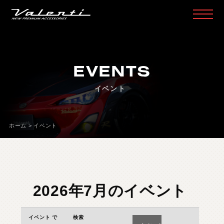
H
O
M
E
ホ
ー
ム
EVENTS
P
R
O
D
U
C
T
製
品
情
報
イベント
H
E
A
D
L
A
M
P
ヘ
ッ
ド
ラ
ン
プ
T
A
I
L
L
A
M
P
テ
ー
ル
ラ
ン
プ
ホーム
>
イベント
D
O
O
R
M
I
R
R
O
R
ド
ア
ミ
ラ
ー
H
E
A
D
&
F
O
G
B
U
L
B
L
E
D
/
H
I
D
ヘ
ッ
ド
＆
フ
ォ
グ
L
E
D
B
U
L
B
&
O
T
H
E
R
B
U
L
B
L
E
D
バ
ル
ブ
&
そ
の
他
バ
ル
ブ
2026年7月のイベント
O
T
H
E
R
L
A
M
P
そ
の
他
ラ
ン
プ
イ
イ
I
N
T
E
R
I
O
R
イ
ン
テ
リ
ア
イベント で
検索
イ
ベ