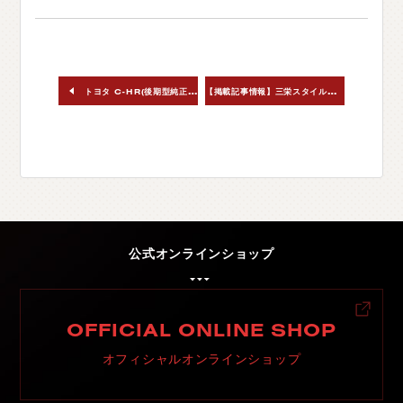
C
H
U
G
O
K
U
中
国
S
H
I
K
O
K
U
四
国
【
掲載記事情報】三栄スタイルワゴン2022年8月号
トヨタ C-HR(後期型純正ハイグレードタイプテールランプ装着車) ジュエルLEDテールランプ
K
Y
U
S
H
U
九
州
F
A
Q
よ
く
あ
る
質
問
M
O
V
I
E
ム
ー
ビ
ー
C
O
M
P
A
N
Y
会
社
概
要
公式オンラインショップ
R
E
C
R
U
I
T
採
用
情
報
OFFICIAL ONLINE SHOP
C
O
N
T
A
C
T
お
問
い
合
わ
せ
オフィシャルオンラインショップ