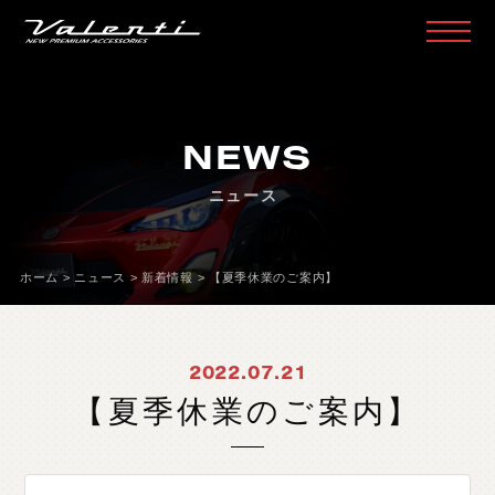
H
O
M
E
ホ
ー
ム
NEWS
P
R
O
D
U
C
T
製
品
情
報
ニュース
H
E
A
D
L
A
M
P
ヘ
ッ
ド
ラ
ン
プ
T
A
I
L
L
A
M
P
テ
ー
ル
ラ
ン
プ
ホーム
>
ニュース
>
新着情報
>
【夏季休業のご案内】
D
O
O
R
M
I
R
R
O
R
ド
ア
ミ
ラ
ー
H
E
A
D
&
F
O
G
B
U
L
B
L
E
D
/
H
I
D
ヘ
ッ
ド
＆
フ
ォ
グ
2022.07.21
L
E
D
B
U
L
B
&
O
T
H
E
R
B
U
L
B
L
E
D
バ
ル
ブ
&
そ
の
他
バ
ル
ブ
【夏季休業のご案内】
O
T
H
E
R
L
A
M
P
そ
の
他
ラ
ン
プ
I
N
T
E
R
I
O
R
イ
ン
テ
リ
ア