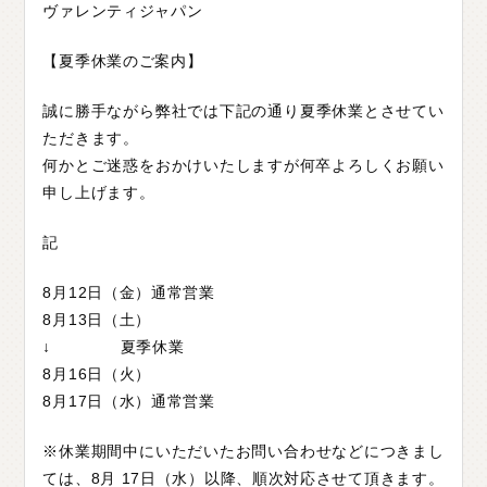
ヴァレンティジャパン
O
T
H
E
R
P
A
R
T
S
そ
の
他
パ
ー
ツ
【夏季休業のご案内】
b
r
a
d
o
ブ
ラ
ー
ド
T
i
r
e
&
W
h
e
e
l
タ
イ
ヤ
ホ
イ
ー
ル
誠に勝手ながら弊社では下記の通り夏季休業とさせてい
ただきます。
J
E
L
B
O
ジ
ェ
ル
ボ
何かとご迷惑をおかけいたしますが何卒よろしくお願い
S
E
A
R
C
H
製
品
検
索
申し上げます。
記
D
E
A
L
E
R
取
扱
店
舗
8月12日（金）通常営業
H
O
K
K
A
I
D
O
北
海
道
8月13日（土）
↓ 夏季休業
T
O
H
O
K
U
東
北
8月16日（火）
K
A
N
T
O
関
東
8月17日（水）通常営業
C
H
U
B
U
中
部
※休業期間中にいただいたお問い合わせなどにつきまし
K
A
N
S
A
I
関
西
ては、8月 17日（水）以降、順次対応させて頂きます。