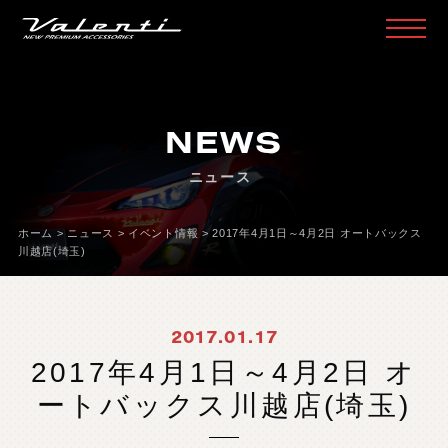
H
O
M
E
ホ
ー
ム
NEWS
P
R
O
D
U
C
T
製
品
情
報
ニュース
H
E
A
D
L
A
M
P
ヘ
ッ
ド
ラ
ン
プ
T
A
I
L
L
A
M
P
テ
ー
ル
ラ
ン
プ
ホーム
>
ニュース
>
イベント情報
>
2017年4月1日～4月2日 オートバックス
川越店(埼玉)
D
O
O
R
M
I
R
R
O
R
ド
ア
ミ
ラ
ー
H
E
A
D
&
F
O
G
B
U
L
B
L
E
D
/
H
I
D
ヘ
ッ
ド
＆
フ
ォ
グ
2017.01.17
L
E
D
B
U
L
B
&
O
T
H
E
R
B
U
L
B
L
E
D
バ
ル
ブ
&
そ
の
他
バ
ル
ブ
2017年4月1日～4月2日 オ
O
T
H
E
R
L
A
M
P
そ
の
他
ラ
ン
プ
ートバックス川越店(埼玉)
I
N
T
E
R
I
O
R
イ
ン
テ
リ
ア