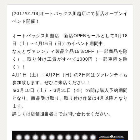
O
T
H
E
R
P
A
R
T
S
そ
の
他
パ
ー
ツ
[2017/01/18]オートバックス川越店にて新店オープンイ
b
r
a
d
o
ブ
ラ
ー
ド
ベント開催！
T
i
r
e
&
W
h
e
e
l
タ
イ
ヤ
ホ
イ
ー
ル
オートバックス川越店 新店OPENセールとして3月18
J
E
L
B
O
ジ
ェ
ル
ボ
日（土）～4月16日（日）のイベント期間中、
なんとヴァレンティ製品全品15％OFF（一部商品を除
S
E
A
R
C
H
製
品
検
索
く）、取り付け工賃がすべて1000円（一部車両を除
く）！
D
E
A
L
E
R
取
扱
店
舗
4月1日（土）～4月2日（日）の2日間はヴァレンティも
参加致します。ぜひご来店ください！
H
O
K
K
A
I
D
O
北
海
道
※3月18日（土）～3月31日（金）の間は購入予約期間
となり、商品受け取り、取り付け作業は4月以降となり
T
O
H
O
K
U
東
北
ます。
K
A
N
T
O
関
東
詳しくは店舗担当者までお問い合わせください。
C
H
U
B
U
中
部
K
A
N
S
A
I
関
西