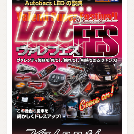
C
H
U
G
O
K
U
中
国
S
H
I
K
O
K
U
四
国
K
Y
U
S
H
U
九
州
F
A
Q
よ
く
あ
る
質
問
M
O
V
I
E
ム
ー
ビ
ー
C
O
M
P
A
N
Y
会
社
概
要
R
E
C
R
U
I
T
採
用
情
報
C
O
N
T
A
C
T
お
問
い
合
わ
せ