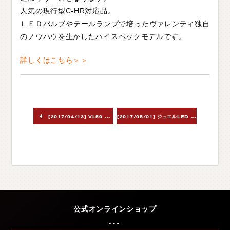
人気の現行型C-HR対応品。
C
H
U
G
O
K
U
中
国
ＬＥＤバルブやテールランプで培ったヴァレンティ独自
S
H
I
K
O
K
U
四
国
のノウハウを生かしたハイスペックモデルです。
K
Y
U
S
H
U
九
州
詳しくはこちら＞＞
F
A
Q
よ
く
あ
る
質
問
M
O
V
I
E
ム
ー
ビ
ー
[
2017/05/01] ジュエルLED ルームランプセット ルーミー/タンク/ジャスティ/トール/トールカスタム用
[2017/04/13] VL59 ウインカーハイフラッシュ防止抵抗（電球42W相当）
C
O
M
P
A
N
Y
会
社
概
要
R
E
C
R
U
I
T
採
用
情
報
C
O
N
T
A
C
T
お
問
い
合
わ
せ
公式オンラインショップ