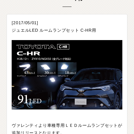
O
T
H
E
R
P
A
R
T
S
そ
の
他
パ
ー
ツ
b
r
a
d
o
ブ
ラ
ー
ド
[2017/05/01]
T
i
r
e
&
W
h
e
e
l
タ
イ
ヤ
ホ
イ
ー
ル
ジュエルLED ルームランプセット C-HR用
J
E
L
B
O
ジ
ェ
ル
ボ
S
E
A
R
C
H
製
品
検
索
D
E
A
L
E
R
取
扱
店
舗
H
O
K
K
A
I
D
O
北
海
道
T
O
H
O
K
U
東
北
K
A
N
T
O
関
東
C
H
U
B
U
中
部
ヴァレンティより車種専用ＬＥＤルームランプセットが
K
A
N
S
A
I
関
西
追加リリースとなります。