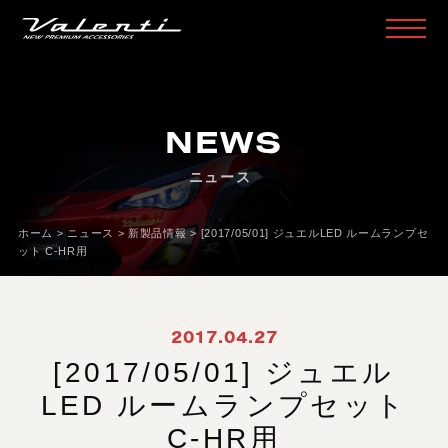
H
O
M
E
ホ
ー
ム
NEWS
P
R
O
D
U
C
T
製
品
情
報
ニュース
H
E
A
D
L
A
M
P
ヘ
ッ
ド
ラ
ン
プ
T
A
I
L
L
A
M
P
テ
ー
ル
ラ
ン
プ
ホーム
>
ニュース
>
新製品情報
>
[2017/05/01] ジュエルLED ルームランプセ
ット C-HR用
D
O
O
R
M
I
R
R
O
R
ド
ア
ミ
ラ
ー
H
E
A
D
&
F
O
G
B
U
L
B
L
E
D
/
H
I
D
ヘ
ッ
ド
＆
フ
ォ
グ
2017.04.27
L
E
D
B
U
L
B
&
O
T
H
E
R
B
U
L
B
L
E
D
バ
ル
ブ
&
そ
の
他
バ
ル
ブ
[2017/05/01] ジュエル
O
T
H
E
R
L
A
M
P
そ
の
他
ラ
ン
プ
LED ルームランプセット
I
N
T
E
R
I
O
R
イ
ン
テ
リ
ア
C-HR用