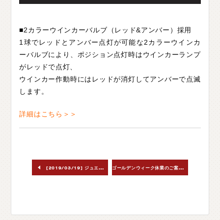
C
H
U
G
O
K
U
中
国
■2カラーウインカーバルブ（レッド&アンバー）採用
S
H
I
K
O
K
U
四
国
1球でレッドとアンバー点灯が可能な2カラーウインカ
K
Y
U
S
H
U
九
州
ーバルブにより、ポジション点灯時はウインカーランプ
がレッドで点灯、
ウインカー作動時にはレッドが消灯してアンバーで点滅
F
A
Q
よ
く
あ
る
質
問
します。
M
O
V
I
E
ム
ー
ビ
ー
詳細はこちら＞＞
C
O
M
P
A
N
Y
会
社
概
要
R
E
C
R
U
I
T
採
用
情
報
ゴ
ールデンウィーク休業のご案内
[2019/03/19] ジュエルLEDテールランプTRAD シーケンシャル ハイエース/レジアスエース (200系)
C
O
N
T
A
C
T
お
問
い
合
わ
せ