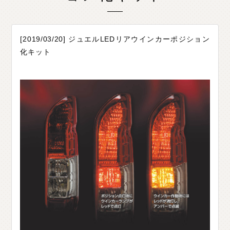
O
T
H
E
R
P
A
R
T
S
そ
の
他
パ
ー
ツ
b
r
a
d
o
ブ
ラ
ー
ド
[2019/03/20] ジュエルLEDリアウインカーポジション
T
i
r
e
&
W
h
e
e
l
タ
イ
ヤ
ホ
イ
ー
ル
化キット
J
E
L
B
O
ジ
ェ
ル
ボ
S
E
A
R
C
H
製
品
検
索
D
E
A
L
E
R
取
扱
店
舗
H
O
K
K
A
I
D
O
北
海
道
T
O
H
O
K
U
東
北
K
A
N
T
O
関
東
C
H
U
B
U
中
部
K
A
N
S
A
I
関
西