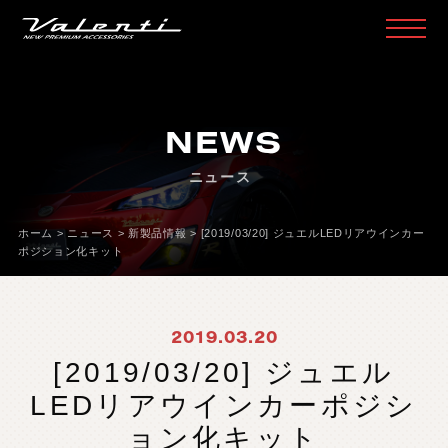
H
O
M
E
ホ
ー
ム
NEWS
P
R
O
D
U
C
T
製
品
情
報
ニュース
H
E
A
D
L
A
M
P
ヘ
ッ
ド
ラ
ン
プ
T
A
I
L
L
A
M
P
テ
ー
ル
ラ
ン
プ
ホーム
>
ニュース
>
新製品情報
>
[2019/03/20] ジュエルLEDリアウインカー
ポジション化キット
D
O
O
R
M
I
R
R
O
R
ド
ア
ミ
ラ
ー
H
E
A
D
&
F
O
G
B
U
L
B
L
E
D
/
H
I
D
ヘ
ッ
ド
＆
フ
ォ
グ
2019.03.20
L
E
D
B
U
L
B
&
O
T
H
E
R
B
U
L
B
L
E
D
バ
ル
ブ
&
そ
の
他
バ
ル
ブ
[2019/03/20] ジュエル
O
T
H
E
R
L
A
M
P
そ
の
他
ラ
ン
プ
LEDリアウインカーポジシ
I
N
T
E
R
I
O
R
イ
ン
テ
リ
ア
ョン化キット