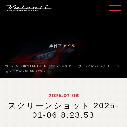
H
O
M
E
ホ
ー
ム
P
R
O
D
U
C
T
製
品
情
報
添付ファイル
H
E
A
D
L
A
M
P
ヘ
ッ
ド
ラ
ン
プ
T
A
I
L
L
A
M
P
テ
ー
ル
ラ
ン
プ
ホーム
>
TOKYO AUTOSALON2025 東京オートサロン2025
>
スクリーンシ
ョット 2025-01-06 8.23.53
D
O
O
R
M
I
R
R
O
R
ド
ア
ミ
ラ
ー
H
E
A
D
&
F
O
G
B
U
L
B
L
E
D
/
H
I
D
ヘ
ッ
ド
＆
フ
ォ
グ
2025.01.06
L
E
D
B
U
L
B
&
O
T
H
E
R
B
U
L
B
L
E
D
バ
ル
ブ
&
そ
の
他
バ
ル
ブ
スクリーンショット 2025-
O
T
H
E
R
L
A
M
P
そ
の
他
ラ
ン
プ
01-06 8.23.53
I
N
T
E
R
I
O
R
イ
ン
テ
リ
ア