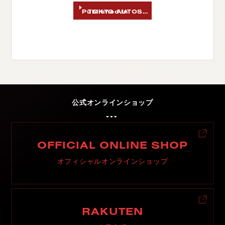
Published In
TOKYO AUTOSALON2025 東京オートサロン2025
C
H
U
G
O
K
U
中
国
S
H
I
K
O
K
U
四
国
K
Y
U
S
H
U
九
州
F
A
Q
よ
く
あ
る
質
問
公式オンラインショップ
M
O
V
I
E
ム
ー
ビ
ー
C
O
M
P
A
N
Y
会
社
概
要
OFFICIAL ONLINE SHOP
R
E
C
R
U
I
T
採
用
情
報
オフィシャルオンラインショップ
C
O
N
T
A
C
T
お
問
い
合
わ
せ
RAKUTEN