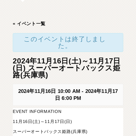
C
H
U
G
O
K
U
中
国
S
H
I
K
O
K
U
四
国
« イベント一覧
K
Y
U
S
H
U
九
州
このイベントは終了しまし
た。
F
A
Q
よ
く
あ
る
質
問
2024年11月16日(土)～11月17日
M
O
V
I
E
ム
ー
ビ
ー
(日) スーパーオートバックス姫
路(兵庫県)
C
O
M
P
A
N
Y
会
社
概
要
2024年11月16日 10:00 AM
-
2024年11月17
R
E
C
R
U
I
T
採
用
情
報
日 6:00 PM
EVENT INFORMATION
C
O
N
T
A
C
T
お
問
い
合
わ
せ
11月16日(土)～11月17日(日)
スーパーオートバックス姫路(兵庫県)