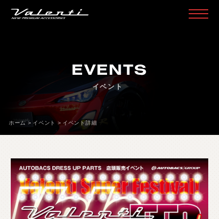
H
O
M
E
ホ
ー
ム
EVENTS
P
R
O
D
U
C
T
製
品
情
報
イベント
H
E
A
D
L
A
M
P
ヘ
ッ
ド
ラ
ン
プ
T
A
I
L
L
A
M
P
テ
ー
ル
ラ
ン
プ
ホーム
>
イベント
>
イベント詳細
D
O
O
R
M
I
R
R
O
R
ド
ア
ミ
ラ
ー
H
E
A
D
&
F
O
G
B
U
L
B
L
E
D
/
H
I
D
ヘ
ッ
ド
＆
フ
ォ
グ
L
E
D
B
U
L
B
&
O
T
H
E
R
B
U
L
B
L
E
D
バ
ル
ブ
&
そ
の
他
バ
ル
ブ
O
T
H
E
R
L
A
M
P
そ
の
他
ラ
ン
プ
I
N
T
E
R
I
O
R
イ
ン
テ
リ
ア