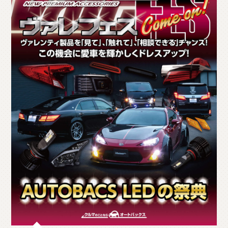
O
T
H
E
R
P
A
R
T
S
そ
の
他
パ
ー
ツ
b
r
a
d
o
ブ
ラ
ー
ド
T
i
r
e
&
W
h
e
e
l
タ
イ
ヤ
ホ
イ
ー
ル
J
E
L
B
O
ジ
ェ
ル
ボ
S
E
A
R
C
H
製
品
検
索
D
E
A
L
E
R
取
扱
店
舗
H
O
K
K
A
I
D
O
北
海
道
T
O
H
O
K
U
東
北
K
A
N
T
O
関
東
C
H
U
B
U
中
部
K
A
N
S
A
I
関
西