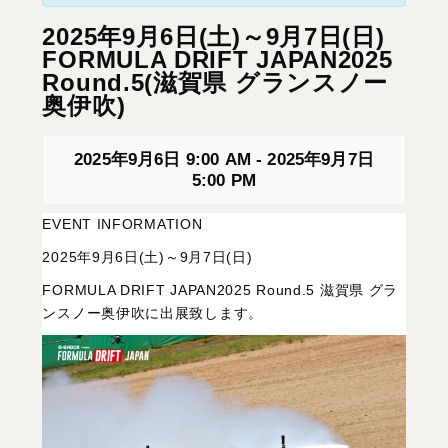
C
H
U
G
O
K
U
中
国
2025年9月6日(土)～9月7日(日)
FORMULA DRIFT JAPAN2025
S
H
I
K
O
K
U
四
国
Round.5(滋賀県 グランスノー
奥伊吹)
K
Y
U
S
H
U
九
州
2025年9月6日 9:00 AM
-
2025年9月7日
F
A
Q
よ
く
あ
る
質
問
5:00 PM
M
O
V
I
E
ム
ー
ビ
ー
EVENT INFORMATION
2025年9月6日(土)～9月7日(日)
C
O
M
P
A
N
Y
会
社
概
要
FORMULA DRIFT JAPAN2025 Round.5 滋賀県 グラ
ンスノー奥伊吹に出展致します。
R
E
C
R
U
I
T
採
用
情
報
C
O
N
T
A
C
T
お
問
い
合
わ
せ