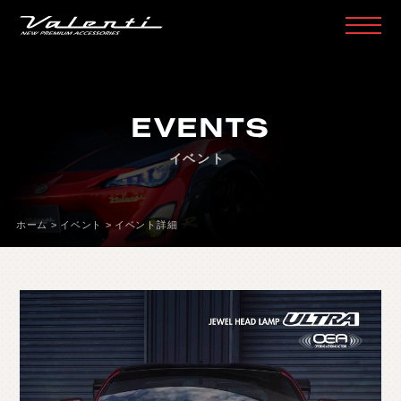
H
O
M
E
ホ
ー
ム
EVENTS
P
R
O
D
U
C
T
製
品
情
報
イベント
H
E
A
D
L
A
M
P
ヘ
ッ
ド
ラ
ン
プ
T
A
I
L
L
A
M
P
テ
ー
ル
ラ
ン
プ
ホーム
>
イベント
>
イベント詳細
D
O
O
R
M
I
R
R
O
R
ド
ア
ミ
ラ
ー
H
E
A
D
&
F
O
G
B
U
L
B
L
E
D
/
H
I
D
ヘ
ッ
ド
＆
フ
ォ
グ
L
E
D
B
U
L
B
&
O
T
H
E
R
B
U
L
B
L
E
D
バ
ル
ブ
&
そ
の
他
バ
ル
ブ
O
T
H
E
R
L
A
M
P
そ
の
他
ラ
ン
プ
I
N
T
E
R
I
O
R
イ
ン
テ
リ
ア