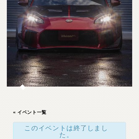
O
T
H
E
R
P
A
R
T
S
そ
の
他
パ
ー
ツ
b
r
a
d
o
ブ
ラ
ー
ド
T
i
r
e
&
W
h
e
e
l
タ
イ
ヤ
ホ
イ
ー
ル
J
E
L
B
O
ジ
ェ
ル
ボ
S
E
A
R
C
H
製
品
検
索
D
E
A
L
E
R
取
扱
店
舗
H
O
K
K
A
I
D
O
北
海
道
T
O
H
O
K
U
東
北
K
A
N
T
O
関
東
« イベント一覧
C
H
U
B
U
中
部
このイベントは終了しまし
た。
K
A
N
S
A
I
関
西