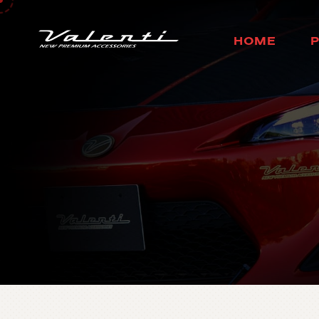
H
O
M
E
ホ
ー
ム