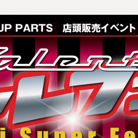
製
品
検
索