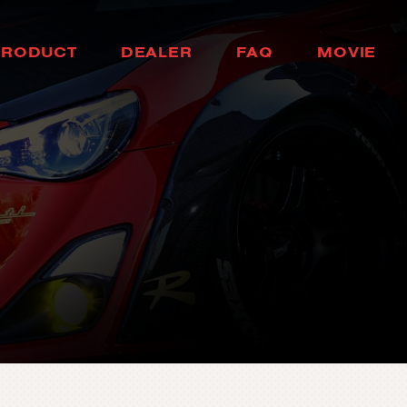
H
E
A
D
L
A
M
P
H
O
K
K
A
I
D
O
P
R
O
D
U
C
T
D
E
A
L
E
R
F
A
Q
M
O
V
I
E
ヘ
ッ
ド
ラ
ン
プ
北
海
道
製
品
情
報
取
扱
店
舗
ム
ー
ビ
ー
T
A
I
L
L
A
M
P
T
O
H
O
K
U
よ
く
あ
る
質
問
テ
ー
ル
ラ
ン
プ
東
北
D
O
O
R
M
I
R
R
O
R
K
A
N
T
O
ド
ア
ミ
ラ
ー
関
東
H
E
A
D
&
F
O
G
B
U
L
C
B
H
U
B
U
L
E
D
/
H
I
D
ヘ
ッ
ド
＆
フ
中
ォ
部
グ
L
E
D
B
U
L
B
&
O
T
H
K
E
A
R
N
B
S
U
A
L
I
B
L
E
D
バ
ル
ブ
&
そ
の
他
バ
関
ル
西
ブ
O
T
H
E
R
L
A
M
P
C
H
U
G
O
K
U
そ
の
他
ラ
ン
プ
中
国
I
N
T
E
R
I
O
R
S
H
I
K
O
K
U
イ
ン
テ
リ
ア
四
国
O
T
H
E
R
P
A
R
T
S
K
Y
U
S
H
U
そ
の
他
パ
ー
ツ
九
州
b
r
a
d
o
ブ
ラ
ー
ド
T
i
r
e
&
W
h
e
e
l
タ
イ
ヤ
ホ
イ
ー
ル
J
E
L
B
O
ジ
ェ
ル
ボ
S
E
A
R
C
H