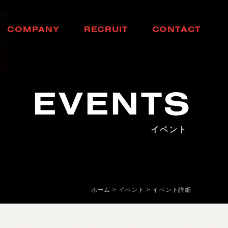
C
O
M
P
A
N
Y
R
E
C
R
U
I
T
C
O
N
T
A
C
T
会
社
概
要
採
用
情
報
お
問
い
合
わ
せ
EVENTS
イベント
ホーム
>
イベント
>
イベント詳細