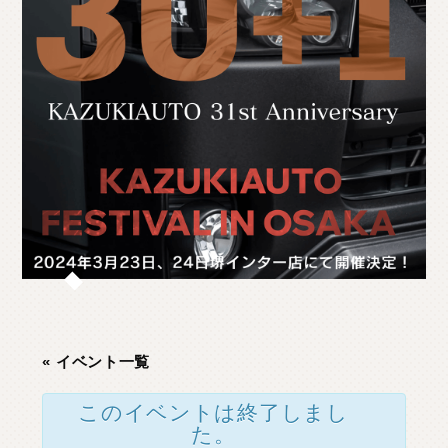
O
T
H
E
R
P
A
R
T
S
そ
の
他
パ
ー
ツ
b
r
a
d
o
ブ
ラ
ー
ド
T
i
r
e
&
W
h
e
e
l
タ
イ
ヤ
ホ
イ
ー
ル
J
E
L
B
O
ジ
ェ
ル
ボ
S
E
A
R
C
H
製
品
検
索
D
E
A
L
E
R
取
扱
店
舗
H
O
K
K
A
I
D
O
北
海
道
T
O
H
O
K
U
東
北
K
A
N
T
O
関
東
« イベント一覧
C
H
U
B
U
中
部
このイベントは終了しまし
た。
K
A
N
S
A
I
関
西