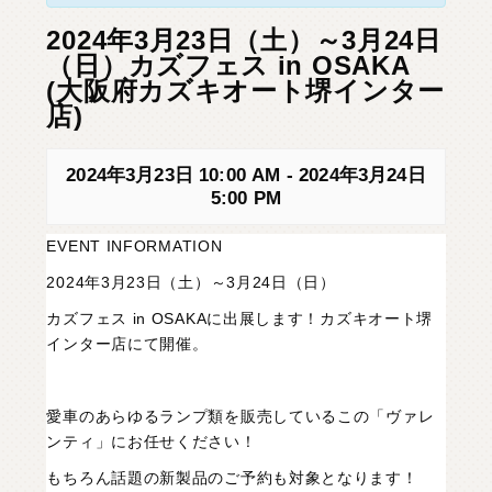
C
H
U
G
O
K
U
中
国
2024年3月23日（土）～3月24日
（日）カズフェス in OSAKA
S
H
I
K
O
K
U
四
国
(大阪府カズキオート堺インター
店)
K
Y
U
S
H
U
九
州
2024年3月23日 10:00 AM
-
2024年3月24日
F
A
Q
よ
く
あ
る
質
問
5:00 PM
M
O
V
I
E
ム
ー
ビ
ー
EVENT INFORMATION
2024年3月23日（土）～3月24日（日）
C
O
M
P
A
N
Y
会
社
概
要
カズフェス in OSAKAに出展します！カズキオート堺
インター店にて開催。
R
E
C
R
U
I
T
採
用
情
報
C
O
N
T
A
C
T
お
問
い
合
わ
せ
愛車のあらゆるランプ類を販売しているこの「ヴァレ
ンティ」にお任せください！
もちろん話題の新製品のご予約も対象となります！