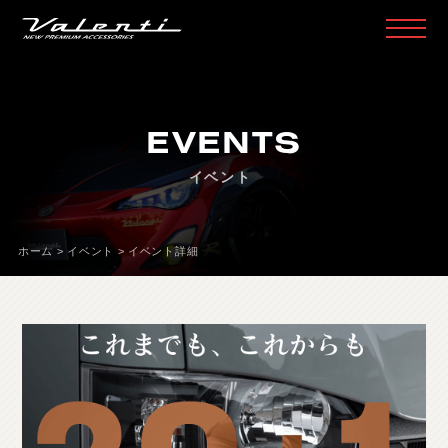
H
O
M
E
ホ
ー
ム
EVENTS
P
R
O
D
U
C
T
製
品
情
報
イベント
H
E
A
D
L
A
M
P
ヘ
ッ
ド
ラ
ン
プ
T
A
I
L
L
A
M
P
テ
ー
ル
ラ
ン
プ
ホーム
>
イベント
>
イベント詳細
D
O
O
R
M
I
R
R
O
R
ド
ア
ミ
ラ
ー
H
E
A
D
&
F
O
G
B
U
L
B
L
E
D
/
H
I
D
ヘ
ッ
ド
＆
フ
ォ
グ
L
E
D
B
U
L
B
&
O
T
H
E
R
B
U
L
B
L
E
D
バ
ル
ブ
&
そ
の
他
バ
ル
ブ
O
T
H
E
R
L
A
M
P
そ
の
他
ラ
ン
プ
I
N
T
E
R
I
O
R
イ
ン
テ
リ
ア