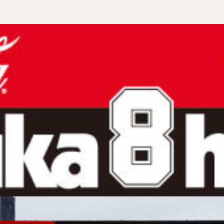
製
品
検
索