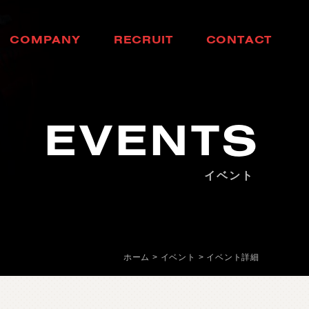
C
O
M
P
A
N
Y
R
E
C
R
U
I
T
C
O
N
T
A
C
T
会
社
概
要
採
用
情
報
お
問
い
合
わ
せ
EVENTS
イベント
ホーム
>
イベント
>
イベント詳細