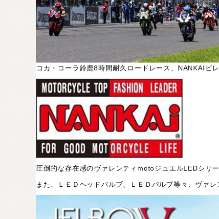
コカ・コーラ鈴鹿8時間耐久ロードレース、NANKAIビ
圧倒的な存在感のヴァレンティmotoジュエルLEDシリ
また、ＬＥＤヘッドバルブ、ＬＥＤバルブ等々、ヴァレン