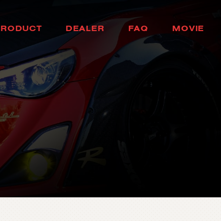
H
E
A
D
L
A
M
P
H
O
K
K
A
I
D
O
P
R
O
D
U
C
T
D
E
A
L
E
R
F
A
Q
M
O
V
I
E
ヘ
ッ
ド
ラ
ン
プ
北
海
道
製
品
情
報
取
扱
店
舗
ム
ー
ビ
ー
T
A
I
L
L
A
M
P
T
O
H
O
K
U
よ
く
あ
る
質
問
テ
ー
ル
ラ
ン
プ
東
北
D
O
O
R
M
I
R
R
O
R
K
A
N
T
O
ド
ア
ミ
ラ
ー
関
東
H
E
A
D
&
F
O
G
B
U
L
C
B
H
U
B
U
L
E
D
/
H
I
D
ヘ
ッ
ド
＆
フ
中
ォ
部
グ
L
E
D
B
U
L
B
&
O
T
H
K
E
A
R
N
B
S
U
A
L
I
B
L
E
D
バ
ル
ブ
&
そ
の
他
バ
関
ル
西
ブ
O
T
H
E
R
L
A
M
P
C
H
U
G
O
K
U
そ
の
他
ラ
ン
プ
中
国
I
N
T
E
R
I
O
R
S
H
I
K
O
K
U
イ
ン
テ
リ
ア
四
国
O
T
H
E
R
P
A
R
T
S
K
Y
U
S
H
U
そ
の
他
パ
ー
ツ
九
州
b
r
a
d
o
ブ
ラ
ー
ド
T
i
r
e
&
W
h
e
e
l
タ
イ
ヤ
ホ
イ
ー
ル
J
E
L
B
O
ジ
ェ
ル
ボ
S
E
A
R
C
H