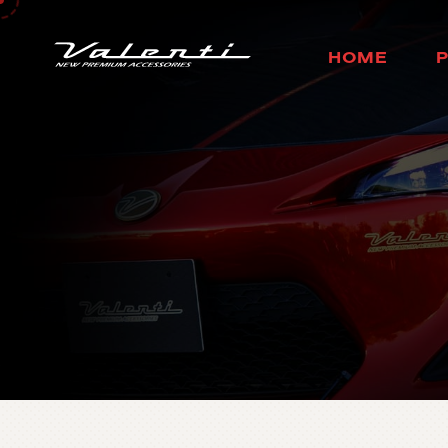
H
O
M
E
ホ
ー
ム