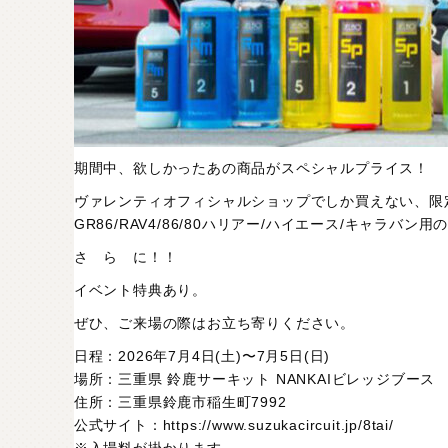
期間中、欲しかったあの商品がスペシャルプライス！
ヴァレンティオフィシャルショップでしか買えない、限
GR86/RAV4/86/80ハリアー/ハイエース/キャラ
さ ら に！！
イベント特典あり。
ぜひ、ご来場の際はお立ち寄りください。
日程：2026年7月4日(土)〜7月5日(日)
場所：三重県 鈴鹿サーキット NANKAIビレッジブース
住所：三重県鈴鹿市稲生町7992
公式サイト：
https://www.suzukacircuit.jp/8tai/