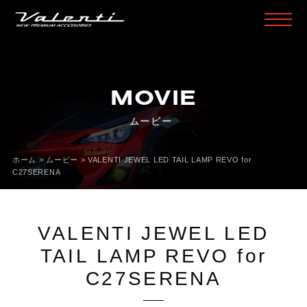
H
O
M
E
ホ
ー
ム
MOVIE
P
R
O
D
U
C
T
製
品
情
報
ムービー
H
E
A
D
L
A
M
P
ヘ
ッ
ド
ラ
ン
プ
T
A
I
L
L
A
M
P
テ
ー
ル
ラ
ン
プ
ホーム
>
ムービー
>
VALENTI JEWEL LED TAIL LAMP REVO for
C27SERENA
D
O
O
R
M
I
R
R
O
R
ド
ア
ミ
ラ
ー
H
E
A
D
&
F
O
G
B
U
L
B
L
E
D
/
H
I
D
ヘ
ッ
ド
＆
フ
ォ
グ
VALENTI JEWEL LED
L
E
D
B
U
L
B
&
O
T
H
E
R
B
U
L
B
L
E
D
バ
ル
ブ
&
そ
の
他
バ
ル
ブ
TAIL LAMP REVO for
O
T
H
E
R
L
A
M
P
そ
の
他
ラ
ン
プ
C27SERENA
I
N
T
E
R
I
O
R
イ
ン
テ
リ
ア