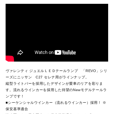
O
T
H
E
R
P
A
R
T
S
そ
の
他
パ
ー
ツ
b
r
a
d
o
ブ
ラ
ー
ド
T
i
r
e
&
W
h
e
e
l
タ
イ
ヤ
ホ
イ
ー
ル
J
E
L
B
O
ジ
ェ
ル
ボ
S
E
A
R
C
H
製
品
検
索
D
E
A
L
E
R
取
扱
店
舗
ヴァレンティ ジュエルＬＥＤテールランプ 「REVO」シリ
H
O
K
K
A
I
D
O
北
海
道
ーズにニッサン C27 セレナ用がラインナップ。
T
O
H
O
K
U
東
北
縦型ライトバーを採用したデザインが愛車のリアを彩りま
す。流れるウインカーを採用した待望のNewモデルテールラ
K
A
N
T
O
関
東
ンプです！
C
H
U
B
U
中
部
■シーケンシャルウインカー（流れるウインカー）採用！ ※
保安基準適合
K
A
N
S
A
I
関
西