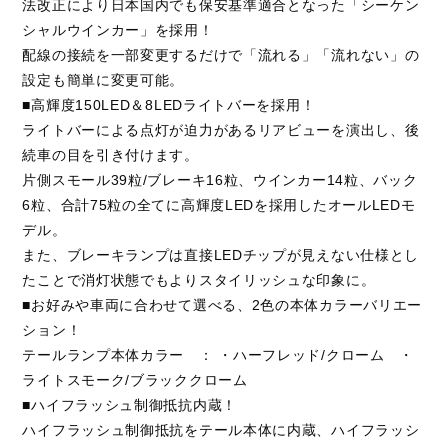
法改正により日本国内でも保安基準適合となった「シーケン
C
H
U
G
O
K
U
中
国
シャルウインカー」を採用！
配線の接続を一部変更するだけで「流れる」「流れない」の
S
H
I
K
O
K
U
四
国
設定も簡単に変更可能。
■高輝度150LED＆8LEDライトバーを採用！
K
Y
U
S
H
U
九
州
ライトバーによる点灯が迫力があるリアビューを演出し、後
続車の目を引き付けます。
F
A
Q
よ
く
あ
る
質
問
片側スモール39粒/ブレーキ16粒、ウインカー14粒、バック
6粒、合計75粒の全てに高輝度LEDを採用したオールLEDモ
M
O
V
I
E
ム
ー
ビ
ー
デル。
また、ブレーキランプは直接LEDチップが見えない仕様とし
C
O
M
P
A
N
Y
会
社
概
要
たことで消灯状態でもよりスタイリッシュな印象に。
■お好みや車両に合わせて選べる、2色の本体カラーバリエー
R
E
C
R
U
I
T
採
用
情
報
ション！
テールランプ本体カラー ： ・ハーフレッド/クローム ・
C
O
N
T
A
C
T
お
問
い
合
わ
せ
ライトスモーク/ブラッククローム
■ハイフラッシュ制御抵抗内蔵！
ハイフラッシュ制御抵抗をテール本体に内蔵、ハイフラッシ