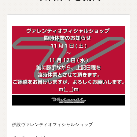
O
T
H
E
R
P
A
R
T
S
そ
の
他
パ
ー
ツ
b
r
a
d
o
ブ
ラ
ー
ド
T
i
r
e
&
W
h
e
e
l
タ
イ
ヤ
ホ
イ
ー
ル
J
E
L
B
O
ジ
ェ
ル
ボ
S
E
A
R
C
H
製
品
検
索
D
E
A
L
E
R
取
扱
店
舗
H
O
K
K
A
I
D
O
北
海
道
T
O
H
O
K
U
東
北
K
A
N
T
O
関
東
C
H
U
B
U
中
部
併設ヴァレンティオフィシャルショップ
K
A
N
S
A
I
関
西