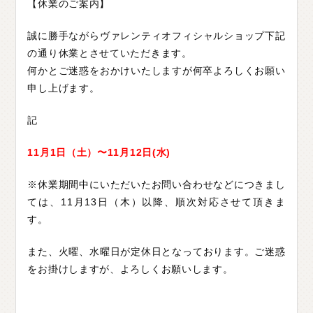
【休業のご案内】
C
H
U
G
O
K
U
中
国
誠に勝手ながらヴァレンティオフィシャルショップ下記
S
H
I
K
O
K
U
四
国
の通り休業とさせていただきます。
何かとご迷惑をおかけいたしますが何卒よろしくお願い
K
Y
U
S
H
U
九
州
申し上げます。
F
A
Q
よ
く
あ
る
質
問
記
M
O
V
I
E
ム
ー
ビ
ー
11月1日（土）〜11月12日(水)
※休業期間中にいただいたお問い合わせなどにつきまし
C
O
M
P
A
N
Y
会
社
概
要
ては、11月13日（木）以降、順次対応させて頂きま
す。
R
E
C
R
U
I
T
採
用
情
報
また、火曜、水曜日が定休日となっております。ご迷惑
C
O
N
T
A
C
T
お
問
い
合
わ
せ
をお掛けしますが、よろしくお願いします。