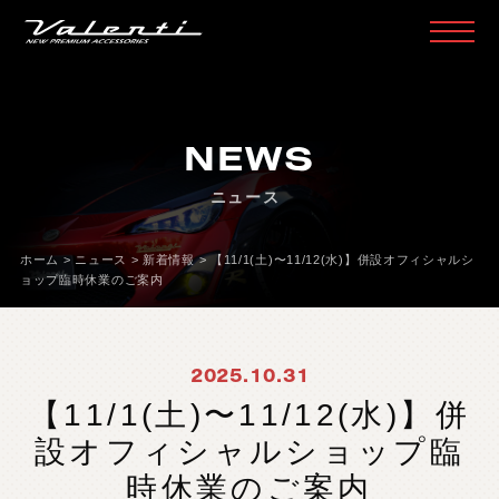
H
O
M
E
ホ
ー
ム
NEWS
P
R
O
D
U
C
T
製
品
情
報
ニュース
H
E
A
D
L
A
M
P
ヘ
ッ
ド
ラ
ン
プ
T
A
I
L
L
A
M
P
テ
ー
ル
ラ
ン
プ
ホーム
>
ニュース
>
新着情報
>
【11/1(土)〜11/12(水)】併設オフィシャルシ
ョップ臨時休業のご案内
D
O
O
R
M
I
R
R
O
R
ド
ア
ミ
ラ
ー
H
E
A
D
&
F
O
G
B
U
L
B
L
E
D
/
H
I
D
ヘ
ッ
ド
＆
フ
ォ
グ
2025.10.31
L
E
D
B
U
L
B
&
O
T
H
E
R
B
U
L
B
L
E
D
バ
ル
ブ
&
そ
の
他
バ
ル
ブ
【11/1(土)〜11/12(水)】併
O
T
H
E
R
L
A
M
P
そ
の
他
ラ
ン
プ
設オフィシャルショップ臨
I
N
T
E
R
I
O
R
イ
ン
テ
リ
ア
時休業のご案内