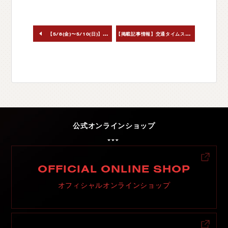
【
掲載記事情報】交通タイムス社デリカスタイル03
【5/8(金)〜5/10(日)】併設オフィシャルショップ臨時休業のご案内
公式オンラインショップ
OFFICIAL ONLINE SHOP
オフィシャルオンラインショップ