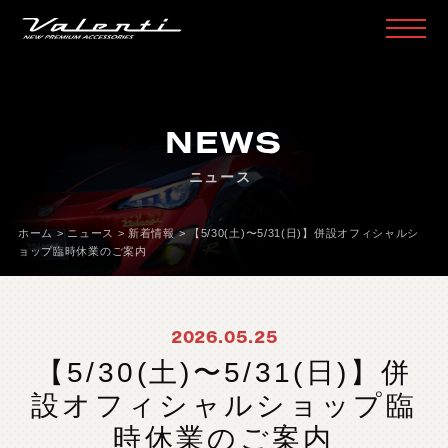
H
O
M
E
ホ
ー
ム
NEWS
P
R
O
D
U
C
T
製
品
情
報
ニュース
H
E
A
D
L
A
M
P
ヘ
ッ
ド
ラ
ン
プ
T
A
I
L
L
A
M
P
テ
ー
ル
ラ
ン
プ
ホーム
>
ニュース
>
新着情報
>
【5/30(土)〜5/31(日)】併設オフィシャルシ
ョップ臨時休業のご案内
D
O
O
R
M
I
R
R
O
R
ド
ア
ミ
ラ
ー
H
E
A
D
&
F
O
G
B
U
L
B
L
E
D
/
H
I
D
ヘ
ッ
ド
＆
フ
ォ
グ
2026.05.25
L
E
D
B
U
L
B
&
O
T
H
E
R
B
U
L
B
L
E
D
バ
ル
ブ
&
そ
の
他
バ
ル
ブ
【5/30(土)〜5/31(日)】併
O
T
H
E
R
L
A
M
P
そ
の
他
ラ
ン
プ
設オフィシャルショップ臨
I
N
T
E
R
I
O
R
イ
ン
テ
リ
ア
時休業のご案内