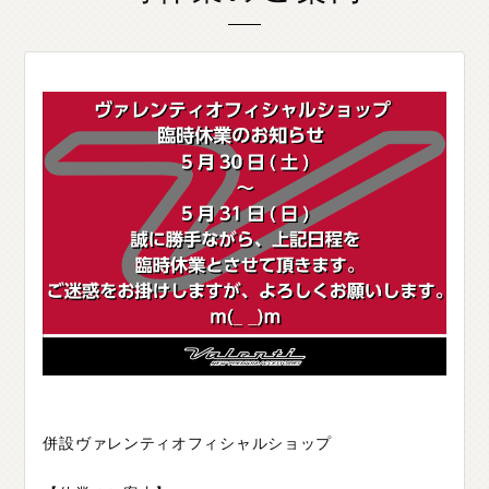
O
T
H
E
R
P
A
R
T
S
そ
の
他
パ
ー
ツ
b
r
a
d
o
ブ
ラ
ー
ド
T
i
r
e
&
W
h
e
e
l
タ
イ
ヤ
ホ
イ
ー
ル
J
E
L
B
O
ジ
ェ
ル
ボ
S
E
A
R
C
H
製
品
検
索
D
E
A
L
E
R
取
扱
店
舗
H
O
K
K
A
I
D
O
北
海
道
T
O
H
O
K
U
東
北
K
A
N
T
O
関
東
C
H
U
B
U
中
部
併設ヴァレンティオフィシャルショップ
K
A
N
S
A
I
関
西