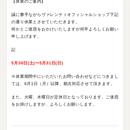
【休業のご案内】
C
H
U
G
O
K
U
中
国
誠に勝手ながらヴァレンティオフィシャルショップ下記
S
H
I
K
O
K
U
四
国
の通り休業とさせていただきます。
何かとご迷惑をおかけいたしますが何卒よろしくお願い
K
Y
U
S
H
U
九
州
申し上げます。
F
A
Q
よ
く
あ
る
質
問
記
M
O
V
I
E
ム
ー
ビ
ー
5月30日(土)〜5月31日(日)
※休業期間中にいただいたお問い合わせなどにつきまし
C
O
M
P
A
N
Y
会
社
概
要
ては、6月1日（月）以降、順次対応させて頂きます。
R
E
C
R
U
I
T
採
用
情
報
また、火曜、水曜日が定休日となっております。ご迷惑
をお掛けしますが、よろしくお願いします。
C
O
N
T
A
C
T
お
問
い
合
わ
せ