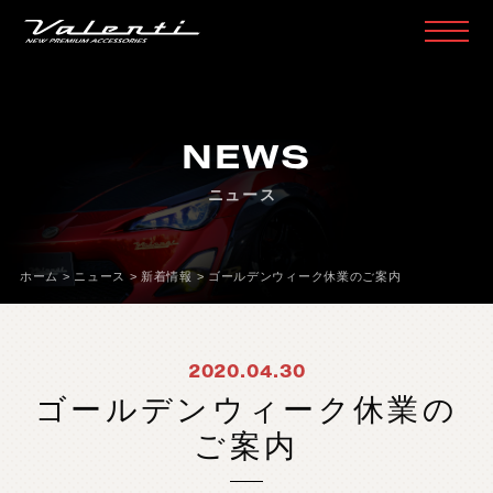
H
O
M
E
ホ
ー
ム
NEWS
P
R
O
D
U
C
T
製
品
情
報
ニュース
H
E
A
D
L
A
M
P
ヘ
ッ
ド
ラ
ン
プ
T
A
I
L
L
A
M
P
テ
ー
ル
ラ
ン
プ
ホーム
>
ニュース
>
新着情報
>
ゴールデンウィーク休業のご案内
D
O
O
R
M
I
R
R
O
R
ド
ア
ミ
ラ
ー
H
E
A
D
&
F
O
G
B
U
L
B
L
E
D
/
H
I
D
ヘ
ッ
ド
＆
フ
ォ
グ
2020.04.30
L
E
D
B
U
L
B
&
O
T
H
E
R
B
U
L
B
L
E
D
バ
ル
ブ
&
そ
の
他
バ
ル
ブ
ゴールデンウィーク休業の
O
T
H
E
R
L
A
M
P
そ
の
他
ラ
ン
プ
ご案内
I
N
T
E
R
I
O
R
イ
ン
テ
リ
ア