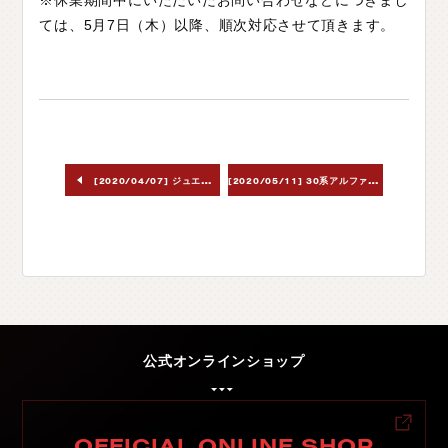
※休業期間中にいただいたお問い合わせなどにつきまし
ては、5月7日（木）以降、順次対応させて頂きます。
C
H
U
G
O
K
U
中
国
S
H
I
K
O
K
U
四
国
K
Y
U
S
H
U
九
州
F
A
Q
よ
く
あ
る
質
問
[
2020/05/11] 30系アルファード/ヴェルファイア テールランプ後期化キット
[2020/04/07] ジュエルLEDヘッド＆フォグバルブ RCシリーズ
M
O
V
I
E
ム
ー
ビ
ー
C
O
M
P
A
N
Y
会
社
概
要
R
E
C
R
U
I
T
採
用
情
報
公式オンラインショップ
C
O
N
T
A
C
T
お
問
い
合
わ
せ
OFFICIAL ONLINE SHOP