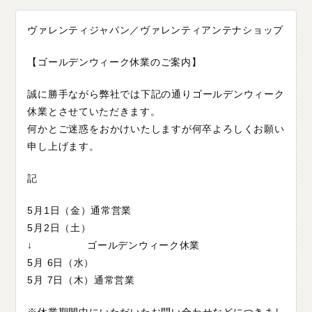
O
T
H
E
R
P
A
R
T
S
そ
の
他
パ
ー
ツ
ヴァレンティジャパン／ヴァレンティアンテナショップ
b
r
a
d
o
ブ
ラ
ー
ド
【ゴールデンウィーク休業のご案内】
T
i
r
e
&
W
h
e
e
l
タ
イ
ヤ
ホ
イ
ー
ル
J
E
L
B
O
誠に勝手ながら弊社では下記の通りゴールデンウィーク
ジ
ェ
ル
ボ
休業とさせていただきます。
S
E
A
R
C
H
製
品
検
索
何かとご迷惑をおかけいたしますが何卒よろしくお願い
申し上げます。
D
E
A
L
E
R
取
扱
店
舗
記
H
O
K
K
A
I
D
O
北
海
道
5月1日（金）通常営業
T
O
H
O
K
U
東
北
5月2日（土）
↓ ゴールデンウィーク休業
K
A
N
T
O
関
東
5月 6日（水）
C
H
U
B
U
中
部
5月 7日（木）通常営業
K
A
N
S
A
I
関
西