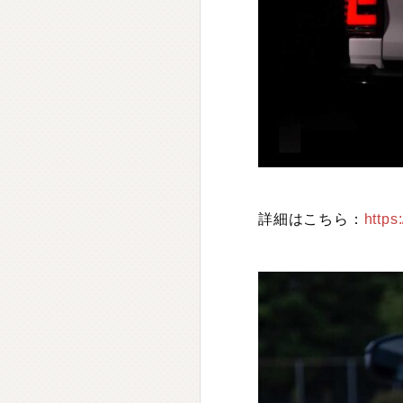
詳細はこちら：
https