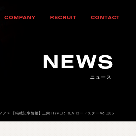
C
O
M
P
A
N
Y
R
E
C
R
U
I
T
C
O
N
T
A
C
T
会
社
概
要
採
用
情
報
お
問
い
合
わ
せ
NEWS
ニュース
ィア
>
【掲載記事情報】三栄 HYPER REV ロードスター vol.286