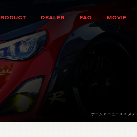
H
E
A
D
L
A
M
P
H
O
K
K
A
I
D
O
P
R
O
D
U
C
T
D
E
A
L
E
R
F
A
Q
M
O
V
I
E
ヘ
ッ
ド
ラ
ン
プ
北
海
道
製
品
情
報
取
扱
店
舗
ム
ー
ビ
ー
T
A
I
L
L
A
M
P
T
O
H
O
K
U
よ
く
あ
る
質
問
テ
ー
ル
ラ
ン
プ
東
北
D
O
O
R
M
I
R
R
O
R
K
A
N
T
O
ド
ア
ミ
ラ
ー
関
東
H
E
A
D
&
F
O
G
B
U
L
C
B
H
U
B
U
L
E
D
/
H
I
D
ヘ
ッ
ド
＆
フ
中
ォ
部
グ
L
E
D
B
U
L
B
&
O
T
H
K
E
A
R
N
B
S
U
A
L
I
B
L
E
D
バ
ル
ブ
&
そ
の
他
バ
関
ル
西
ブ
O
T
H
E
R
L
A
M
P
C
H
U
G
O
K
U
そ
の
他
ラ
ン
プ
中
国
I
N
T
E
R
I
O
R
S
H
I
K
O
K
U
イ
ン
テ
リ
ア
四
国
O
T
H
E
R
P
A
R
T
S
K
Y
U
S
H
U
そ
の
他
パ
ー
ツ
九
州
b
r
a
d
o
ブ
ラ
ー
ド
T
i
r
e
&
W
h
e
e
l
ホーム
>
ニュース
>
メデ
タ
イ
ヤ
ホ
イ
ー
ル
J
E
L
B
O
ジ
ェ
ル
ボ
S
E
A
R
C
H