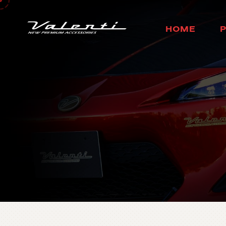
H
O
M
E
ホ
ー
ム