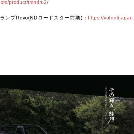
.com/product/tmndru2/
ランプRevo(NDロードスター前期)：
https://valentijapan