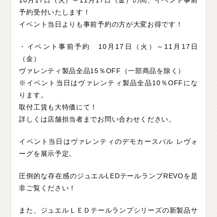
10月17日（火）～11月17日（金）の間、イベント事前
予約受付いたします！
C
H
U
G
O
K
U
中
国
イベント当日よりも事前予約の方が大変お得です！
S
H
I
K
O
K
U
四
国
・イベント事前予約 10月17日（火）～11月17日
K
Y
U
S
H
U
九
州
（金）
ヴァレンティ製品全品15％OFF（一部商品を除く）
F
A
Q
よ
く
あ
る
質
問
※イベント当日はヴァレンティ製品全品10％OFFにな
ります。
M
O
V
I
E
ム
ー
ビ
ー
取付工賃も大特価にて！
詳しくは店舗担当者までお問い合わせください。
C
O
M
P
A
N
Y
会
社
概
要
イベント当日はヴァレンティのデモカースバル レヴォ
ーグを展示予定。
R
E
C
R
U
I
T
採
用
情
報
圧倒的な存在感のジュエルLEDテールランプREVOを是
C
O
N
T
A
C
T
お
問
い
合
わ
せ
非ご覧ください！
また、ジュエルＬＥＤテールランプシリーズの新製品サ