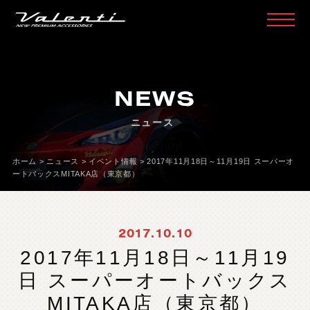
H
O
M
E
ホ
ー
ム
NEWS
P
R
O
D
U
C
T
製
品
情
報
ニュース
H
E
A
D
L
A
M
P
ヘ
ッ
ド
ラ
ン
プ
T
A
I
L
L
A
M
P
テ
ー
ル
ラ
ン
プ
ホーム
>
ニュース
>
イベント情報
>
2017年11月18日～11月19日 スーパーオ
ートバックスMITAKA店（東京都）
D
O
O
R
M
I
R
R
O
R
ド
ア
ミ
ラ
ー
H
E
A
D
&
F
O
G
B
U
L
B
L
E
D
/
H
I
D
ヘ
ッ
ド
＆
フ
ォ
グ
2017.10.10
L
E
D
B
U
L
B
&
O
T
H
E
R
B
U
L
B
L
E
D
バ
ル
ブ
&
そ
の
他
バ
ル
ブ
2017年11月18日～11月19
O
T
H
E
R
L
A
M
P
そ
の
他
ラ
ン
プ
日 スーパーオートバックス
I
N
T
E
R
I
O
R
イ
ン
テ
リ
ア
MITAKA店（東京都）