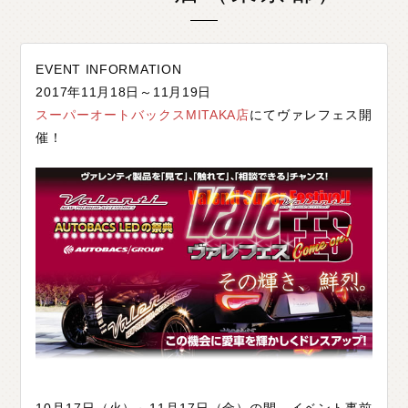
O
T
H
E
R
P
A
R
T
S
そ
の
他
パ
ー
ツ
b
r
a
d
o
ブ
ラ
ー
ド
EVENT INFORMATION
T
i
r
e
&
W
h
e
e
l
タ
イ
ヤ
ホ
イ
ー
ル
2017年11月18日～11月19日
スーパーオートバックスMITAKA店
にてヴァレフェス開
J
E
L
B
O
ジ
ェ
ル
ボ
催！
S
E
A
R
C
H
製
品
検
索
D
E
A
L
E
R
取
扱
店
舗
H
O
K
K
A
I
D
O
北
海
道
T
O
H
O
K
U
東
北
K
A
N
T
O
関
東
C
H
U
B
U
中
部
K
A
N
S
A
I
関
西