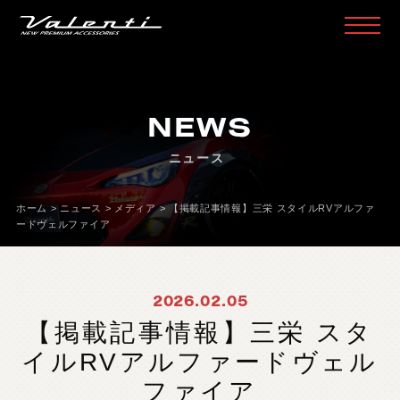
H
O
M
E
ホ
ー
ム
NEWS
P
R
O
D
U
C
T
製
品
情
報
ニュース
H
E
A
D
L
A
M
P
ヘ
ッ
ド
ラ
ン
プ
T
A
I
L
L
A
M
P
テ
ー
ル
ラ
ン
プ
ホーム
>
ニュース
>
メディア
>
【掲載記事情報】三栄 スタイルRVアルファ
ードヴェルファイア
D
O
O
R
M
I
R
R
O
R
ド
ア
ミ
ラ
ー
H
E
A
D
&
F
O
G
B
U
L
B
L
E
D
/
H
I
D
ヘ
ッ
ド
＆
フ
ォ
グ
2026.02.05
L
E
D
B
U
L
B
&
O
T
H
E
R
B
U
L
B
L
E
D
バ
ル
ブ
&
そ
の
他
バ
ル
ブ
【掲載記事情報】三栄 スタ
O
T
H
E
R
L
A
M
P
そ
の
他
ラ
ン
プ
イルRVアルファードヴェル
I
N
T
E
R
I
O
R
イ
ン
テ
リ
ア
ファイア