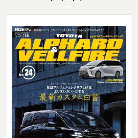
O
T
H
E
R
P
A
R
T
S
そ
の
他
パ
ー
ツ
b
r
a
d
o
ブ
ラ
ー
ド
T
i
r
e
&
W
h
e
e
l
タ
イ
ヤ
ホ
イ
ー
ル
J
E
L
B
O
ジ
ェ
ル
ボ
S
E
A
R
C
H
製
品
検
索
D
E
A
L
E
R
取
扱
店
舗
H
O
K
K
A
I
D
O
北
海
道
T
O
H
O
K
U
東
北
K
A
N
T
O
関
東
C
H
U
B
U
中
部
K
A
N
S
A
I
関
西