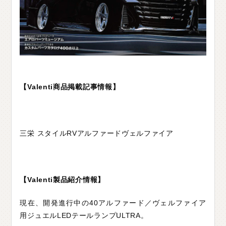
C
H
U
G
O
K
U
中
国
S
H
I
K
O
K
U
四
国
K
Y
U
S
H
U
九
州
F
A
Q
よ
く
あ
る
質
問
【Valenti商品掲載記事情報】
M
O
V
I
E
ム
ー
ビ
ー
三栄 スタイルRVアルファードヴェルファイア
C
O
M
P
A
N
Y
会
社
概
要
R
E
C
R
U
I
T
採
用
情
報
【Valenti製品紹介情報】
C
O
N
T
A
C
T
お
問
い
合
わ
せ
現在、開発進行中の40アルファード／ヴェルファイア
用ジュエルLEDテールランプULTRA。