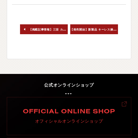
【
発売開始】新製品 キーレス操作でモーション点灯！新型デリカD:5用テールランプリリース！
【掲載記事情報】三栄 カーグッズマガジン2026年2月号
公式オンラインショップ
OFFICIAL ONLINE SHOP
オフィシャルオンラインショップ