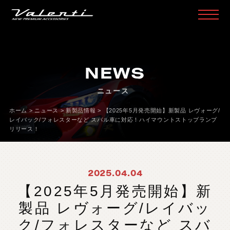
H
O
M
E
ホ
ー
ム
NEWS
P
R
O
D
U
C
T
製
品
情
報
ニュース
H
E
A
D
L
A
M
P
ヘ
ッ
ド
ラ
ン
プ
ホーム
>
ニュース
>
新製品情報
>
【2025年5月発売開始】新製品 レヴォーグ/
T
A
I
L
L
A
M
P
テ
ー
ル
ラ
ン
プ
レイバック/フォレスターなど スバル車に対応！ハイマウントストップランプ
リリース！
D
O
O
R
M
I
R
R
O
R
ド
ア
ミ
ラ
ー
H
E
A
D
&
F
O
G
B
U
L
B
L
E
D
/
H
I
D
ヘ
ッ
ド
＆
フ
ォ
グ
2025.04.04
L
E
D
B
U
L
B
&
O
T
H
E
R
B
U
L
B
L
E
D
バ
ル
ブ
&
そ
の
他
バ
ル
ブ
【2025年5月発売開始】新
O
T
H
E
R
L
A
M
P
そ
の
他
ラ
ン
プ
製品 レヴォーグ/レイバッ
I
N
T
E
R
I
O
R
イ
ン
テ
リ
ア
ク/フォレスターなど スバ