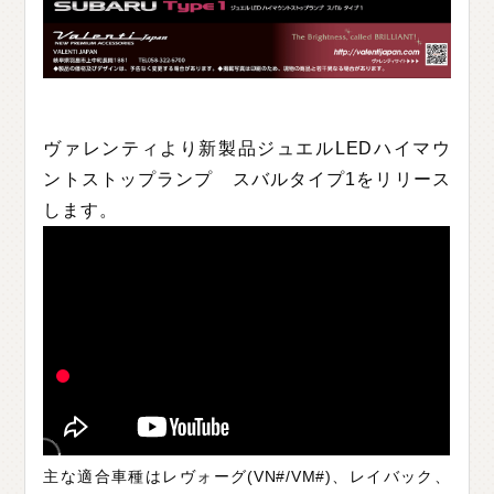
C
H
U
G
O
K
U
中
国
S
H
I
K
O
K
U
四
国
K
Y
U
S
H
U
九
州
ヴァレンティより新製品ジュエルLEDハイマウ
F
A
Q
ントストップランプ スバルタイプ1をリリース
よ
く
あ
る
質
問
します。
M
O
V
I
E
ム
ー
ビ
ー
C
O
M
P
A
N
Y
会
社
概
要
R
E
C
R
U
I
T
採
用
情
報
C
O
N
T
A
C
T
お
問
い
合
わ
せ
主な適合車種はレヴォーグ(VN#/VM#)、レイバック、