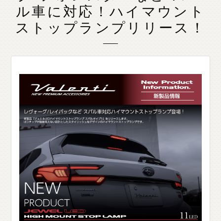
ル車に対応！ハイマウント
O
T
H
E
R
P
A
R
T
S
そ
の
他
パ
ー
ツ
ストップランプリリース！
b
r
a
d
o
ブ
ラ
ー
ド
T
i
r
e
&
W
h
e
e
l
タ
イ
ヤ
ホ
イ
ー
ル
J
E
L
B
O
ジ
ェ
ル
ボ
S
E
A
R
C
H
製
品
検
索
D
E
A
L
E
R
取
扱
店
舗
H
O
K
K
A
I
D
O
北
海
道
T
O
H
O
K
U
東
北
K
A
N
T
O
関
東
C
H
U
B
U
中
部
K
A
N
S
A
I
関
西