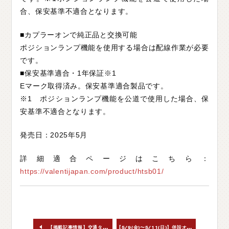
合、保安基準不適合となります。
■カプラーオンで純正品と交換可能
ポジションランプ機能を使用する場合は配線作業が必要
です。
■保安基準適合・1年保証※1
Eマーク取得済み。保安基準適合製品です。
※1 ポジションランプ機能を公道で使用した場合、保
安基準不適合となります。
発売日：2025年5月
詳細適合ページはこちら：
https://valentijapan.com/product/htsb01/
【
5/9(金)〜5/11(日)】併設オフィシャルショップ臨時休業のご案内
【掲載記事情報】交通タイムス社 ワゴニスト2025年5月号vol.352