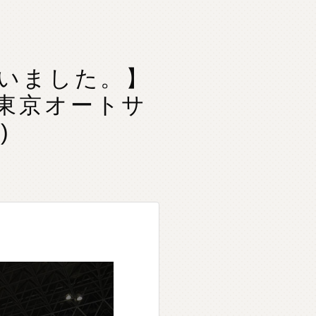
いました。】
）東京オートサ
)