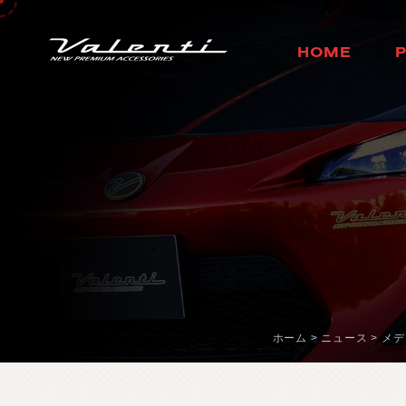
H
O
M
E
ホ
ー
ム
ホーム
>
ニュース
>
メデ