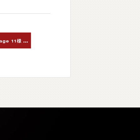
【
YouTube製品紹介情報】Garage 11様 カークリーニングシステムJELBO