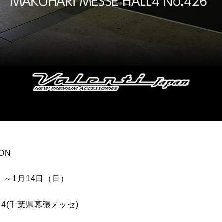
ION
金）～1月14日（日）
4(千葉県幕張メッセ)