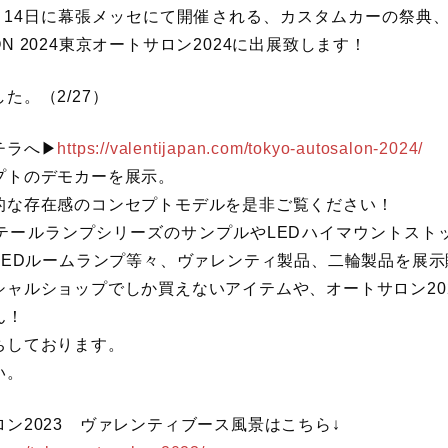
～1月14日に幕張メッセにて開催される、カスタムカーの祭典
ALON 2024東京オートサロン2024に出展致します！
た。（2/27）
ラへ▶︎
https://valentijapan.com/tokyo-autosalon-2024/
プトのデモカーを展示。
的な存在感のコンセプトモデルを是非ご覧ください！
DテールランプシリーズのサンプルやLEDハイマウントスト
LEDルームランプ等々、ヴァレンティ製品、二輪製品を展
シャルショップでしか買えないアイテムや、オートサロン20
ん！
ちしております。
い。
ン2023 ヴァレンティブース風景はこちら↓