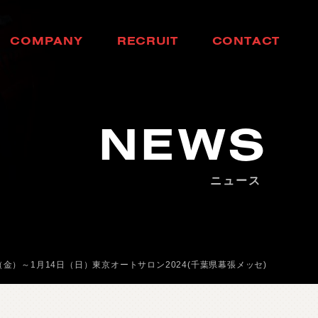
C
O
M
P
A
N
Y
R
E
C
R
U
I
T
C
O
N
T
A
C
T
会
社
概
要
採
用
情
報
お
問
い
合
わ
せ
NEWS
ニュース
金）～1月14日（日）東京オートサロン2024(千葉県幕張メッセ)