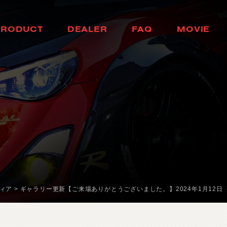
H
E
A
D
L
A
M
P
H
O
K
K
A
I
D
O
P
R
O
D
U
C
T
D
E
A
L
E
R
F
A
Q
M
O
V
I
E
ヘ
ッ
ド
ラ
ン
プ
北
海
道
製
品
情
報
取
扱
店
舗
ム
ー
ビ
ー
T
A
I
L
L
A
M
P
T
O
H
O
K
U
よ
く
あ
る
質
問
テ
ー
ル
ラ
ン
プ
東
北
D
O
O
R
M
I
R
R
O
R
K
A
N
T
O
ド
ア
ミ
ラ
ー
関
東
H
E
A
D
&
F
O
G
B
U
L
C
B
H
U
B
U
L
E
D
/
H
I
D
ヘ
ッ
ド
＆
フ
中
ォ
部
グ
L
E
D
B
U
L
B
&
O
T
H
K
E
A
R
N
B
S
U
A
L
I
B
L
E
D
バ
ル
ブ
&
そ
の
他
バ
関
ル
西
ブ
O
T
H
E
R
L
A
M
P
C
H
U
G
O
K
U
そ
の
他
ラ
ン
プ
中
国
I
N
T
E
R
I
O
R
S
H
I
K
O
K
U
イ
ン
テ
リ
ア
四
国
O
T
H
E
R
P
A
R
T
S
K
Y
U
S
H
U
そ
の
他
パ
ー
ツ
九
州
b
r
a
d
o
ブ
ラ
ー
ド
T
i
r
e
&
W
h
e
e
l
ィア
>
ギャラリー更新【ご来場ありがとうございました。】2024年1月12日（
タ
イ
ヤ
ホ
イ
ー
ル
J
E
L
B
O
ジ
ェ
ル
ボ
S
E
A
R
C
H