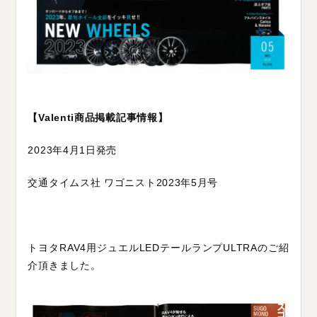
C
H
U
G
O
K
U
中
国
S
H
I
K
O
K
U
四
国
K
Y
U
S
H
U
九
州
F
A
Q
よ
く
あ
る
質
問
【Valenti商品掲載記事情報】
2023年4月1日発売
M
O
V
I
E
ム
ー
ビ
ー
交通タイムス社 ワゴニスト2023年5月号
C
O
M
P
A
N
Y
会
社
概
要
R
E
C
R
U
I
T
採
用
情
報
トヨタRAV4用ジュエルLEDテールランプULTRAのご紹
C
O
N
T
A
C
T
お
問
い
合
わ
せ
介頂きました。