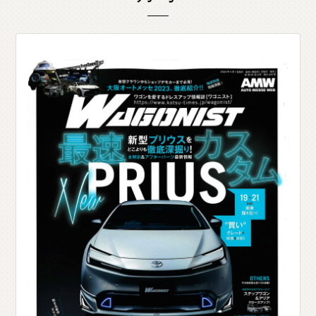
O
T
H
E
R
P
A
R
T
S
そ
の
他
パ
ー
ツ
b
r
a
d
o
ブ
ラ
ー
ド
T
i
r
e
&
W
h
e
e
l
タ
イ
ヤ
ホ
イ
ー
ル
J
E
L
B
O
ジ
ェ
ル
ボ
S
E
A
R
C
H
製
品
検
索
D
E
A
L
E
R
取
扱
店
舗
H
O
K
K
A
I
D
O
北
海
道
T
O
H
O
K
U
東
北
K
A
N
T
O
関
東
C
H
U
B
U
中
部
K
A
N
S
A
I
関
西