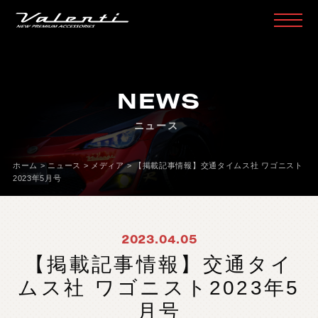
H
O
M
E
ホ
ー
ム
NEWS
P
R
O
D
U
C
T
製
品
情
報
ニュース
H
E
A
D
L
A
M
P
ヘ
ッ
ド
ラ
ン
プ
T
A
I
L
L
A
M
P
テ
ー
ル
ラ
ン
プ
ホーム
>
ニュース
>
メディア
>
【掲載記事情報】交通タイムス社 ワゴニスト
2023年5月号
D
O
O
R
M
I
R
R
O
R
ド
ア
ミ
ラ
ー
H
E
A
D
&
F
O
G
B
U
L
B
L
E
D
/
H
I
D
ヘ
ッ
ド
＆
フ
ォ
グ
2023.04.05
L
E
D
B
U
L
B
&
O
T
H
E
R
B
U
L
B
L
E
D
バ
ル
ブ
&
そ
の
他
バ
ル
ブ
【掲載記事情報】交通タイ
O
T
H
E
R
L
A
M
P
そ
の
他
ラ
ン
プ
ムス社 ワゴニスト2023年5
I
N
T
E
R
I
O
R
イ
ン
テ
リ
ア
月号