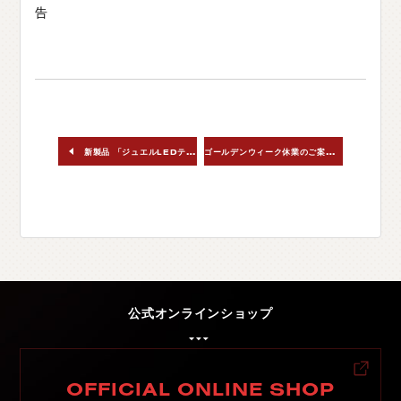
告
ゴ
ールデンウィーク休業のご案内
新製品 「ジュエルLEDテールランプ ULTRA」 レヴォーグ(VN#)用 リリース！
公式オンラインショップ
OFFICIAL ONLINE SHOP