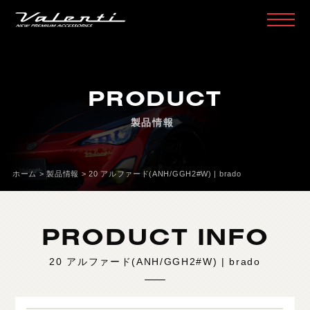
H
O
M
E
ホ
ー
ム
PRODUCT
P
R
O
D
U
C
T
製
品
情
報
製品情報
H
E
A
D
L
A
M
P
ヘ
ッ
ド
ラ
ン
プ
T
A
I
L
L
A
M
P
テ
ー
ル
ラ
ン
プ
ホーム
>
製品情報
>
20 アルファード(ANH/GGH2#W) | brado
D
O
O
R
M
I
R
R
O
R
ド
ア
ミ
ラ
ー
H
E
A
D
&
F
O
G
B
U
L
B
L
E
D
/
H
I
D
ヘ
ッ
ド
＆
フ
ォ
グ
PRODUCT INFO
L
E
D
B
U
L
B
&
O
T
H
E
R
B
U
L
B
L
E
D
バ
ル
ブ
&
そ
の
他
バ
ル
ブ
20 アルファード(ANH/GGH2#W) | brado
O
T
H
E
R
L
A
M
P
そ
の
他
ラ
ン
プ
I
N
T
E
R
I
O
R
イ
ン
テ
リ
ア