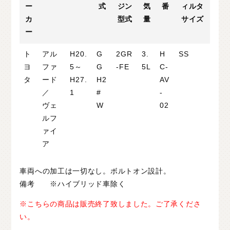
ー
式
ジン
気
番
ィルタ
カ
型式
量
サイズ
ー
ト
アル
H20.
G
2GR
3.
H
SS
ヨ
ファ
5～
G
-FE
5L
C-
タ
ード
H27.
H2
AV
／
1
#
-
ヴェ
W
02
ルフ
ァイ
ア
車両への加工は一切なし。ボルトオン設計。
備考 ※ハイブリッド車除く
※こちらの商品は販売終了致しました。ご了承くださ
い。