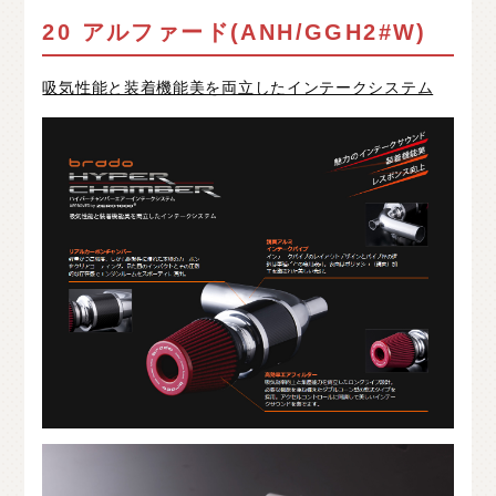
O
T
H
E
R
P
A
R
T
S
そ
の
他
パ
ー
ツ
20 アルファード(ANH/GGH2#W)
b
r
a
d
o
ブ
ラ
ー
ド
吸気性能と装着機能美を両立したインテークシステム
T
i
r
e
&
W
h
e
e
l
タ
イ
ヤ
ホ
イ
ー
ル
J
E
L
B
O
ジ
ェ
ル
ボ
S
E
A
R
C
H
製
品
検
索
D
E
A
L
E
R
取
扱
店
舗
H
O
K
K
A
I
D
O
北
海
道
T
O
H
O
K
U
東
北
K
A
N
T
O
関
東
C
H
U
B
U
中
部
K
A
N
S
A
I
関
西