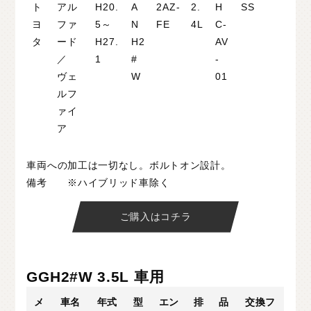
ト
アル
H20.
A
2AZ-
2.
H
SS
ヨ
ファ
5～
N
FE
4L
C-
タ
ード
H27.
H2
AV
／
1
#
-
ヴェ
W
01
ルフ
ァイ
ア
車両への加工は一切なし。ボルトオン設計。
備考 ※ハイブリッド車除く
ご購入はコチラ
GGH2#W 3.5L 車用
メ
車名
年式
型
エン
排
品
交換フ