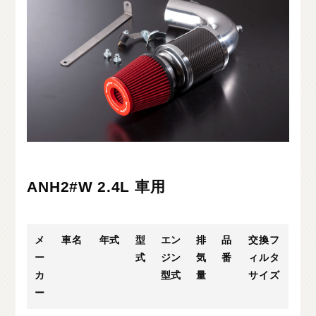
C
H
U
G
O
K
U
中
国
S
H
I
K
O
K
U
四
国
K
Y
U
S
H
U
九
州
F
A
Q
よ
く
あ
る
質
問
M
O
V
I
E
ム
ー
ビ
ー
ANH2#W 2.4L 車用
C
O
M
P
A
N
Y
会
社
概
要
R
E
C
R
U
I
T
採
用
情
報
メ
車名
年式
型
エン
排
品
交換フ
ー
式
ジン
気
番
ィルタ
C
O
N
T
A
C
T
お
問
い
合
わ
せ
カ
型式
量
サイズ
ー