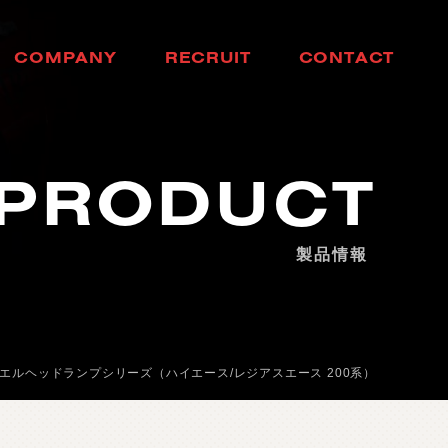
C
O
M
P
A
N
Y
R
E
C
R
U
I
T
C
O
N
T
A
C
T
会
社
概
要
採
用
情
報
お
問
い
合
わ
せ
PRODUCT
製品情報
エルヘッドランプシリーズ（ハイエース/レジアスエース 200系）