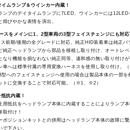
タイムランプ＆ウインカー内蔵！
ランプのデイタイムランプに7LED、ウインカーには12LE
と煌びやかな表情を演出。
ースをメインに1、2型車両の3型フェイスチェンジにも対
ース前期/後期の全グレードに対応、純正HID装着車は純正バ
ど純正ヘッドランプから部品を移植し取り付け、オートレベ
となり機能を損なわない純正同等、違和感の無い取り付けが
ン車へは標準付属の専用変換ハーネスを使用し取り付け。（
ら3型へのフェイスチェンジへ使用の場合は製品本体の一部を
ットに交換することで対応可能。（※1、※2）
ー抵抗内蔵！
止用抵抗をヘッドランプ本体に内蔵することによりランプ本
単取付け！
ーポジションキットとの併用はヘッドランプ本体の故障に繋
いで下さい。