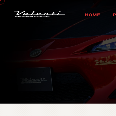
H
O
M
E
ホ
ー
ム