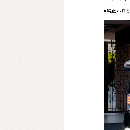
■
純正ハロ