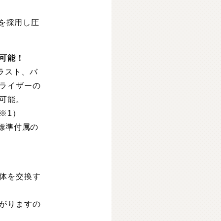
Dを採用し圧
応可能！
ラスト、バ
ライザーの
可能。
※1）
標準付属の
体を交換す
がりますの