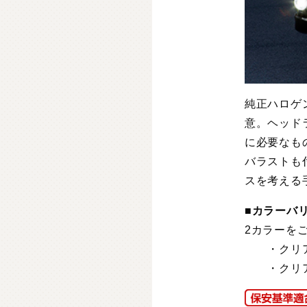
純正ハロゲ
意。ヘッド
に必要なもの
バラストも
スを考える
■
カラーバ
2カラーを
・クリア
・クリア/