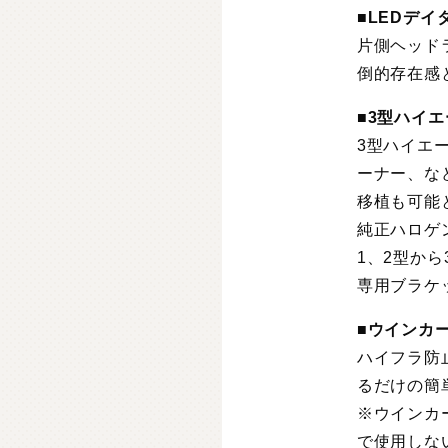
■
LEDデイ
片側ヘッド
倒的存在感
■
3型ハイエ
3型ハイエ
ーナー、な
移植も可能
純正ハロゲ
1、2型か
専用ブラケ
■
ウインカ
ハイフラ防
るだけの簡
※ウインカ
で使用しな