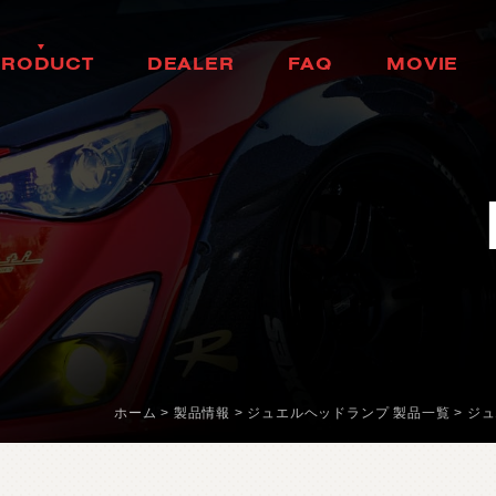
H
E
A
D
L
A
M
P
H
O
K
K
A
I
D
O
P
R
O
D
U
C
T
D
E
A
L
E
R
F
A
Q
M
O
V
I
E
ヘ
ッ
ド
ラ
ン
プ
北
海
道
製
品
情
報
取
扱
店
舗
ム
ー
ビ
ー
T
A
I
L
L
A
M
P
T
O
H
O
K
U
よ
く
あ
る
質
問
テ
ー
ル
ラ
ン
プ
東
北
D
O
O
R
M
I
R
R
O
R
K
A
N
T
O
ド
ア
ミ
ラ
ー
関
東
H
E
A
D
&
F
O
G
B
U
L
C
B
H
U
B
U
L
E
D
/
H
I
D
ヘ
ッ
ド
＆
フ
中
ォ
部
グ
L
E
D
B
U
L
B
&
O
T
H
K
E
A
R
N
B
S
U
A
L
I
B
L
E
D
バ
ル
ブ
&
そ
の
他
バ
関
ル
西
ブ
O
T
H
E
R
L
A
M
P
C
H
U
G
O
K
U
そ
の
他
ラ
ン
プ
中
国
I
N
T
E
R
I
O
R
S
H
I
K
O
K
U
イ
ン
テ
リ
ア
四
国
O
T
H
E
R
P
A
R
T
S
K
Y
U
S
H
U
そ
の
他
パ
ー
ツ
九
州
b
r
a
d
o
ブ
ラ
ー
ド
T
i
r
e
&
W
h
e
e
l
ホーム
>
製品情報
>
ジュエルヘッドランプ 製品一覧
>
ジュ
タ
イ
ヤ
ホ
イ
ー
ル
J
E
L
B
O
ジ
ェ
ル
ボ
S
E
A
R
C
H