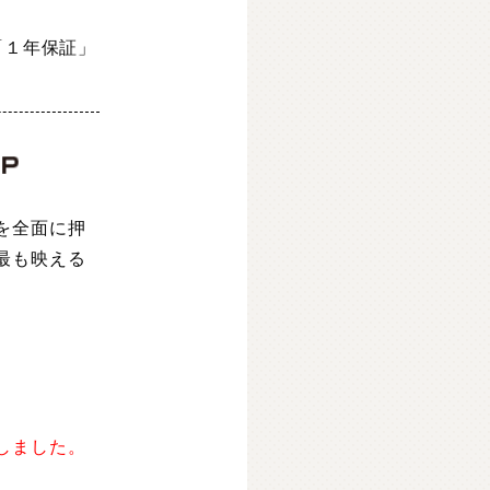
「１年保証」
を全面に押
最も映える
しました。