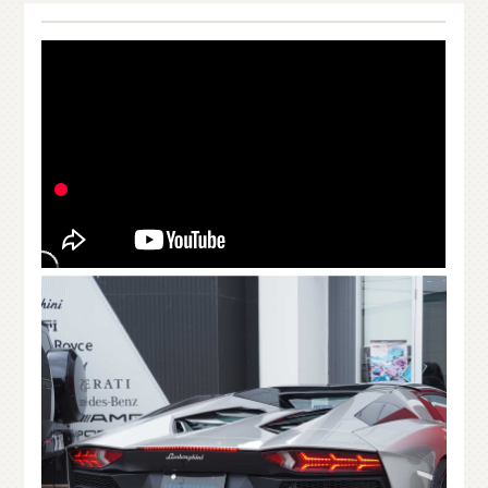
O
T
H
E
R
P
A
R
T
S
そ
の
他
パ
ー
ツ
b
r
a
d
o
ブ
ラ
ー
ド
T
i
r
e
&
W
h
e
e
l
タ
イ
ヤ
ホ
イ
ー
ル
J
E
L
B
O
ジ
ェ
ル
ボ
S
E
A
R
C
H
製
品
検
索
D
E
A
L
E
R
取
扱
店
舗
H
O
K
K
A
I
D
O
北
海
道
T
O
H
O
K
U
東
北
K
A
N
T
O
関
東
C
H
U
B
U
中
部
K
A
N
S
A
I
関
西