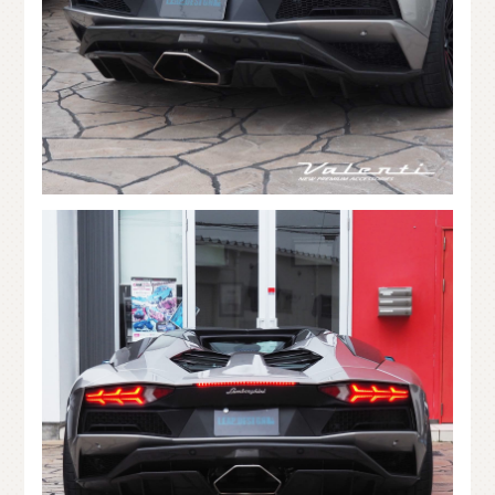
C
H
U
G
O
K
U
中
国
S
H
I
K
O
K
U
四
国
K
Y
U
S
H
U
九
州
F
A
Q
よ
く
あ
る
質
問
M
O
V
I
E
ム
ー
ビ
ー
C
O
M
P
A
N
Y
会
社
概
要
R
E
C
R
U
I
T
採
用
情
報
C
O
N
T
A
C
T
お
問
い
合
わ
せ