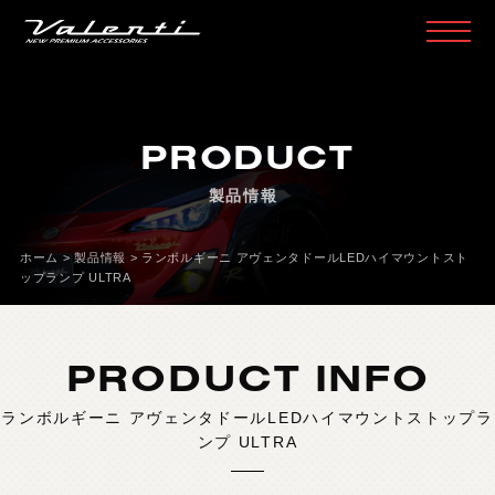
H
O
M
E
ホ
ー
ム
PRODUCT
P
R
O
D
U
C
T
製
品
情
報
製品情報
H
E
A
D
L
A
M
P
ヘ
ッ
ド
ラ
ン
プ
T
A
I
L
L
A
M
P
テ
ー
ル
ラ
ン
プ
ホーム
>
製品情報
>
ランボルギーニ アヴェンタドールLEDハイマウントスト
ップランプ ULTRA
D
O
O
R
M
I
R
R
O
R
ド
ア
ミ
ラ
ー
H
E
A
D
&
F
O
G
B
U
L
B
L
E
D
/
H
I
D
ヘ
ッ
ド
＆
フ
ォ
グ
PRODUCT INFO
L
E
D
B
U
L
B
&
O
T
H
E
R
B
U
L
B
L
E
D
バ
ル
ブ
&
そ
の
他
バ
ル
ブ
ランボルギーニ アヴェンタドールLEDハイマウントストップラ
O
T
H
E
R
L
A
M
P
そ
の
他
ラ
ン
プ
ンプ ULTRA
I
N
T
E
R
I
O
R
イ
ン
テ
リ
ア