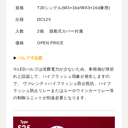
規格
T20シングル(W3×16d/WX3×16d兼用)
仕様
DC12V
入数
2個 脱着式カバー付属
価格
OPEN PRICE
▶
バルブ寸法図
※LEDバルブは消費電力が少ないため、車両側が球切
れと誤認して、ハイフラッシュ現象が発生しますの
で、 ヴァレンティハイフラッシュ防止抵抗、ハイフ
ラッシュ防止リレーまたはユーロウインカーリレー等
の制御ユニットが別途必要となります。