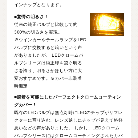
インナップとなります。
C
H
U
G
O
K
U
中
国
■驚愕の明るさ！
S
H
I
K
O
K
U
四
国
従来の純正バルブと比較して約
300%の明るさを実現。
K
Y
U
S
H
U
九
州
※ウインカーやテールランプをLED
バルブに交換すると暗いという声
F
A
Q
よ
く
あ
る
質
問
がありましたが、 LEDクロームバ
ルブシリーズは純正球を凌ぐ明る
M
O
V
I
E
ム
ー
ビ
ー
さを誇り、明るさがほしい方に大
変おすすめです。※カバー非装着
C
O
M
P
A
N
Y
会
社
概
要
時測定
■脱着を可能にしたパーフェクトクロームコーティン
R
E
C
R
U
I
T
採
用
情
報
グカバー！
既存のLEDバルブは無点灯時にLEDのチップがリフレ
C
O
N
T
A
C
T
お
問
い
合
わ
せ
クターに写り込む、レンズ越しにチップが見えて格好
悪いなどの声がありました。 しかし、LEDクローム
バルブシリーズにはクロームコーティングされたカバ