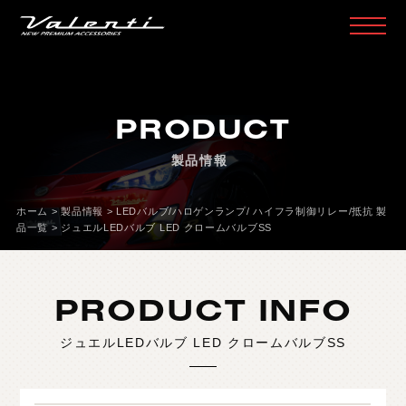
H
O
M
E
ホ
ー
ム
PRODUCT
P
R
O
D
U
C
T
製
品
情
報
製品情報
H
E
A
D
L
A
M
P
ヘ
ッ
ド
ラ
ン
プ
T
A
I
L
L
A
M
P
テ
ー
ル
ラ
ン
プ
ホーム
>
製品情報
>
LEDバルブ/ハロゲンランプ/ ハイフラ制御リレー/抵抗 製
品一覧
>
ジュエルLEDバルブ LED クロームバルブSS
D
O
O
R
M
I
R
R
O
R
ド
ア
ミ
ラ
ー
H
E
A
D
&
F
O
G
B
U
L
B
L
E
D
/
H
I
D
ヘ
ッ
ド
＆
フ
ォ
グ
PRODUCT INFO
L
E
D
B
U
L
B
&
O
T
H
E
R
B
U
L
B
L
E
D
バ
ル
ブ
&
そ
の
他
バ
ル
ブ
ジュエルLEDバルブ LED クロームバルブSS
O
T
H
E
R
L
A
M
P
そ
の
他
ラ
ン
プ
I
N
T
E
R
I
O
R
イ
ン
テ
リ
ア