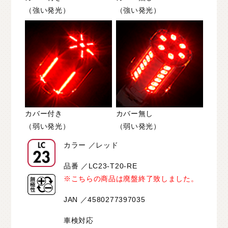
（強い発光）
（強い発光）
カバー付き
カバー無し
（弱い発光）
（弱い発光）
カラー ／レッド
品番 ／LC23-T20-RE
※こちらの商品は廃盤終了致しました。
JAN ／4580277397035
車検対応