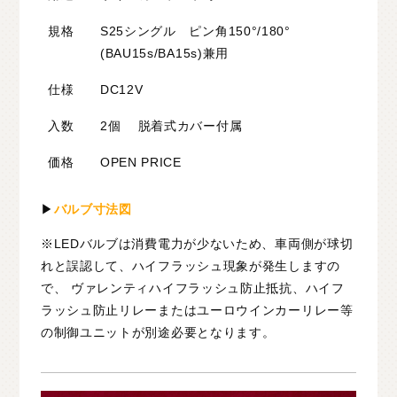
規格
S25シングル ピン角150°/180°
(BAU15s/BA15s)兼用
仕様
DC12V
入数
2個 脱着式カバー付属
価格
OPEN PRICE
▶
バルブ寸法図
※LEDバルブは消費電力が少ないため、車両側が球切
れと誤認して、ハイフラッシュ現象が発生しますの
で、 ヴァレンティハイフラッシュ防止抵抗、ハイフ
ラッシュ防止リレーまたはユーロウインカーリレー等
の制御ユニットが別途必要となります。