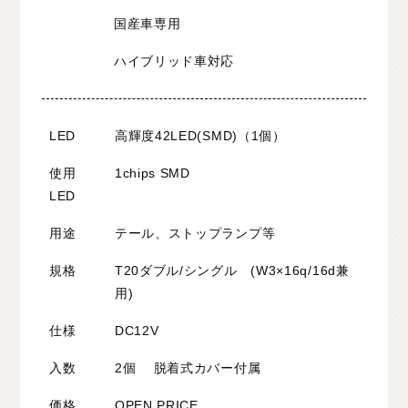
国産車専用
ハイブリッド車対応
LED
高輝度42LED(SMD)（1個）
使用
1chips SMD
LED
用途
テール、ストップランプ等
規格
T20ダブル/シングル (W3×16q/16d兼
用)
仕様
DC12V
入数
2個 脱着式カバー付属
価格
OPEN PRICE