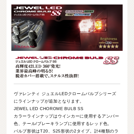
O
T
H
E
R
P
A
R
T
S
そ
の
他
パ
ー
ツ
b
r
a
d
o
ブ
ラ
ー
ド
T
i
r
e
&
W
h
e
e
l
タ
イ
ヤ
ホ
イ
ー
ル
J
E
L
B
O
ジ
ェ
ル
ボ
S
E
A
R
C
H
製
品
検
索
D
E
A
L
E
R
取
扱
店
舗
H
O
K
K
A
I
D
O
北
海
道
ヴァレンティ ジュエルLEDクロームバルブシリーズ
T
O
H
O
K
U
東
北
にラインナップが追加となります。
K
A
N
T
O
関
東
JEWEL LED CHOROME BULB SS
カラーラインナップはウインカーに使用するアンバー
C
H
U
B
U
中
部
色、テール/ブレーキランプに使用するレッド色。
K
A
N
S
A
I
関
西
バルブ形状はT20、S25形状の2タイプ。計4種類のラ