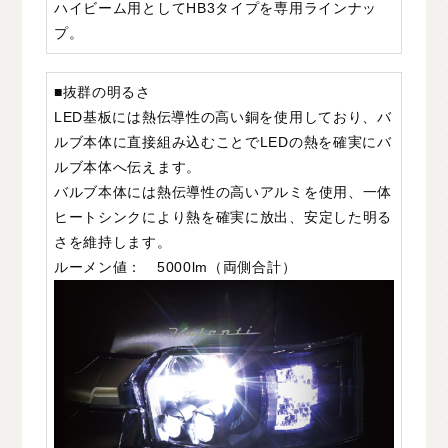
ハイビーム用としてHB3タイプを専用ラインナッ
C
H
U
G
O
K
U
中
国
プ。
S
H
I
K
O
K
U
四
国
■抜群の明るさ
K
Y
U
S
H
U
九
州
LED基板には熱伝導性の高い銅を使用しており、バ
ルブ本体に直接組み込むことでLEDの熱を確実にバ
F
A
Q
よ
く
あ
る
質
問
ルブ本体へ伝えます。
バルブ本体には熱伝導性の高いアルミを使用、一体
M
O
V
I
E
ム
ー
ビ
ー
ヒートシンクにより熱を確実に放出、安定した明る
さを維持します。
C
O
M
P
A
N
Y
会
社
概
要
ルーメン値： 5000lm（両側合計）
R
E
C
R
U
I
T
採
用
情
報
C
O
N
T
A
C
T
お
問
い
合
わ
せ