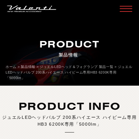
H
O
M
E
ホ
ー
ム
PRODUCT
P
R
O
D
U
C
T
製
品
情
報
製品情報
H
E
A
D
L
A
M
P
ヘ
ッ
ド
ラ
ン
プ
ホーム
>
製品情報
>
ジュエルLEDヘッド＆フォグランプ 製品一覧
>
ジュエル
T
A
I
L
L
A
M
P
テ
ー
ル
ラ
ン
プ
LEDヘッドバルブ 200系ハイエース ハイビーム専用HB3 6200K専用
「5000lm」
D
O
O
R
M
I
R
R
O
R
ド
ア
ミ
ラ
ー
H
E
A
D
&
F
O
G
B
U
L
B
L
E
D
/
H
I
D
ヘ
ッ
ド
＆
フ
ォ
グ
PRODUCT INFO
L
E
D
B
U
L
B
&
O
T
H
E
R
B
U
L
B
L
E
D
バ
ル
ブ
&
そ
の
他
バ
ル
ブ
ジュエルLEDヘッドバルブ 200系ハイエース ハイビーム専用
O
T
H
E
R
L
A
M
P
そ
の
他
ラ
ン
プ
HB3 6200K専用「5000lm」
I
N
T
E
R
I
O
R
イ
ン
テ
リ
ア