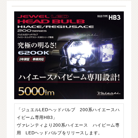
O
T
H
E
R
P
A
R
T
S
そ
の
他
パ
ー
ツ
b
r
a
d
o
ブ
ラ
ー
ド
T
i
r
e
&
W
h
e
e
l
タ
イ
ヤ
ホ
イ
ー
ル
J
E
L
B
O
ジ
ェ
ル
ボ
S
E
A
R
C
H
製
品
検
索
D
E
A
L
E
R
取
扱
店
舗
H
O
K
K
A
I
D
O
北
海
道
T
O
H
O
K
U
東
北
「ジュエルLEDヘッドバルブ 200系ハイエースハ
K
A
N
T
O
関
東
イビーム専用HB3」
C
H
U
B
U
中
部
ヴァレンティより200系ハイエース ハイビーム専
用 LEDヘッドバルブをリリースします。
K
A
N
S
A
I
関
西