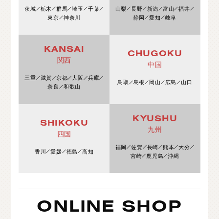
茨城
栃木
群馬
埼玉
千葉
山梨
長野
新潟
富山
福井
東京
神奈川
静岡
愛知
岐阜
KANSAI
CHUGOKU
関西
中国
三重
滋賀
京都
大阪
兵庫
鳥取
島根
岡山
広島
山口
奈良
和歌山
KYUSHU
SHIKOKU
九州
四国
福岡
佐賀
長崎
熊本
大分
香川
愛媛
徳島
高知
宮崎
鹿児島
沖縄
ONLINE SHOP