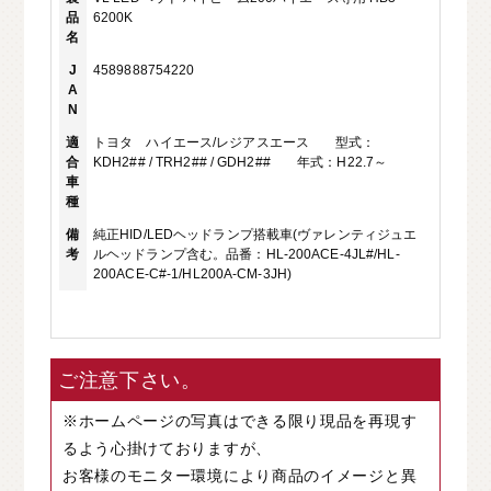
品
6200K
名
J
4589888754220
A
N
適
トヨタ ハイエース/レジアスエース 型式：
合
KDH2## / TRH2## / GDH2## 年式：H22.7～
車
種
備
純正HID/LEDヘッドランプ搭載車(ヴァレンティジュエ
考
ルヘッドランプ含む。品番：HL-200ACE-4JL#/HL-
200ACE-C#-1/HL200A-CM-3JH)
ご注意下さい。
※ホームページの写真はできる限り現品を再現す
るよう心掛けておりますが、
お客様のモニター環境により商品のイメージと異