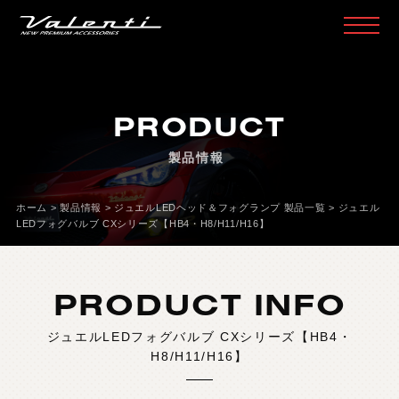
H
O
M
E
ホ
ー
ム
PRODUCT
P
R
O
D
U
C
T
製
品
情
報
製品情報
H
E
A
D
L
A
M
P
ヘ
ッ
ド
ラ
ン
プ
T
A
I
L
L
A
M
P
テ
ー
ル
ラ
ン
プ
ホーム
>
製品情報
>
ジュエルLEDヘッド＆フォグランプ 製品一覧
>
ジュエル
LEDフォグバルブ CXシリーズ【HB4・H8/H11/H16】
D
O
O
R
M
I
R
R
O
R
ド
ア
ミ
ラ
ー
H
E
A
D
&
F
O
G
B
U
L
B
L
E
D
/
H
I
D
ヘ
ッ
ド
＆
フ
ォ
グ
PRODUCT INFO
L
E
D
B
U
L
B
&
O
T
H
E
R
B
U
L
B
L
E
D
バ
ル
ブ
&
そ
の
他
バ
ル
ブ
ジュエルLEDフォグバルブ CXシリーズ【HB4・
O
T
H
E
R
L
A
M
P
そ
の
他
ラ
ン
プ
H8/H11/H16】
I
N
T
E
R
I
O
R
イ
ン
テ
リ
ア