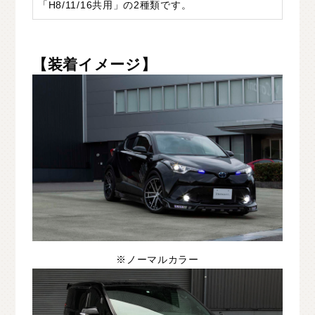
「H8/11/16共用」の2種類です。
C
H
U
G
O
K
U
中
国
S
H
I
K
O
K
U
四
国
【装着イメージ】
K
Y
U
S
H
U
九
州
F
A
Q
よ
く
あ
る
質
問
M
O
V
I
E
ム
ー
ビ
ー
C
O
M
P
A
N
Y
会
社
概
要
R
E
C
R
U
I
T
採
用
情
報
※ノーマルカラー
C
O
N
T
A
C
T
お
問
い
合
わ
せ