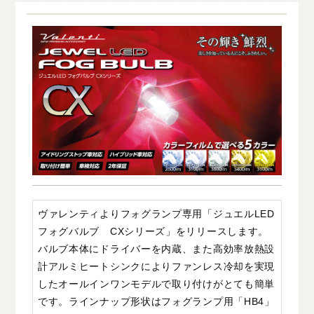
O
T
H
E
R
P
A
R
T
S
そ
の
他
パ
ー
ツ
b
r
a
d
o
ブ
ラ
ー
ド
T
i
r
e
&
W
h
e
e
l
タ
イ
ヤ
ホ
イ
ー
ル
J
E
L
B
O
ジ
ェ
ル
ボ
S
E
A
R
C
H
製
品
検
索
D
E
A
L
E
R
取
扱
店
舗
H
O
K
K
A
I
D
O
北
海
道
ヴァレンティよりフォグランプ専用「ジュエルLED
T
O
H
O
K
U
東
北
フォグバルブ CXシリーズ」をリリースします。
バルブ本体にドライバーを内蔵、また高効率放熱設
K
A
N
T
O
関
東
計アルミヒートシンクによりファンレス冷却を実現
C
H
U
B
U
中
部
したオールインワンモデルで取り付けがとても簡単
です。ラインナップ形状はフォグランプ用「HB4」
K
A
N
S
A
I
関
西