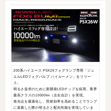
O
T
H
E
R
P
A
R
T
S
そ
の
他
パ
ー
ツ
b
r
a
d
o
ブ
ラ
ー
ド
T
i
r
e
&
W
h
e
e
l
タ
イ
ヤ
ホ
イ
ー
ル
J
E
L
B
O
ジ
ェ
ル
ボ
S
E
A
R
C
H
製
品
検
索
D
E
A
L
E
R
取
扱
店
舗
H
O
K
K
A
I
D
O
北
海
道
200系ハイエース PSX26フォグランプ専用「ジュ
エルLEDフォグバルブ ハイルーメン」をリリー
T
O
H
O
K
U
東
北
ス。
K
A
N
T
O
関
東
明るさ追求のために新開発LEDチップを採用。業界
最高クラスの10000lm（左右合計）を実現。
C
H
U
B
U
中
部
発光点を最適化し、照射効率を高めることでランプ
に装着した際の明るさと配光性能を実現していま
K
A
N
S
A
I
関
西