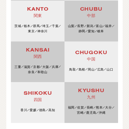
KANTO
CHUBU
関東
中部
茨城
栃木
群馬
埼玉
千葉
山梨
長野
新潟
富山
福井
東京
神奈川
静岡
愛知
岐阜
KANSAI
CHUGOKU
関西
中国
三重
滋賀
京都
大阪
兵庫
鳥取
島根
岡山
広島
山口
奈良
和歌山
KYUSHU
SHIKOKU
九州
四国
福岡
佐賀
長崎
熊本
大分
香川
愛媛
徳島
高知
宮崎
鹿児島
沖縄