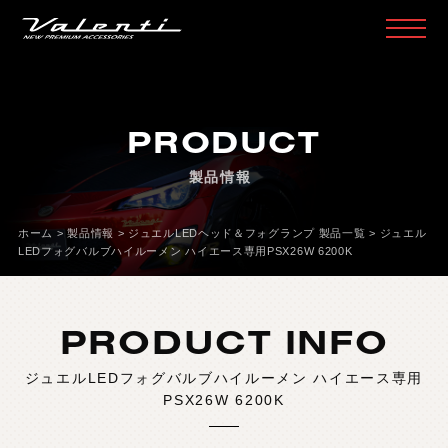
H
O
M
E
ホ
ー
ム
PRODUCT
P
R
O
D
U
C
T
製
品
情
報
製品情報
H
E
A
D
L
A
M
P
ヘ
ッ
ド
ラ
ン
プ
T
A
I
L
L
A
M
P
テ
ー
ル
ラ
ン
プ
ホーム
>
製品情報
>
ジュエルLEDヘッド＆フォグランプ 製品一覧
>
ジュエル
LEDフォグバルブハイルーメン ハイエース専用PSX26W 6200K
D
O
O
R
M
I
R
R
O
R
ド
ア
ミ
ラ
ー
H
E
A
D
&
F
O
G
B
U
L
B
L
E
D
/
H
I
D
ヘ
ッ
ド
＆
フ
ォ
グ
PRODUCT INFO
L
E
D
B
U
L
B
&
O
T
H
E
R
B
U
L
B
L
E
D
バ
ル
ブ
&
そ
の
他
バ
ル
ブ
ジュエルLEDフォグバルブハイルーメン ハイエース専用
O
T
H
E
R
L
A
M
P
そ
の
他
ラ
ン
プ
PSX26W 6200K
I
N
T
E
R
I
O
R
イ
ン
テ
リ
ア