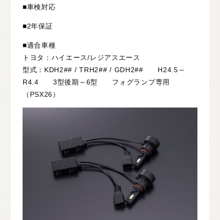
■車検対応
■2年保証
■適合車種
トヨタ：ハイエース/レジアスエース
型式：KDH2## / TRH2## / GDH2## H24.5～
R4.4 3型後期～6型 フォグランプ専用
（PSX26）