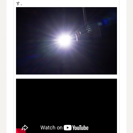
す。
C
H
U
G
O
K
U
中
国
S
H
I
K
O
K
U
四
国
K
Y
U
S
H
U
九
州
F
A
Q
よ
く
あ
る
質
問
M
O
V
I
E
ム
ー
ビ
ー
C
O
M
P
A
N
Y
会
社
概
要
R
E
C
R
U
I
T
採
用
情
報
C
O
N
T
A
C
T
お
問
い
合
わ
せ