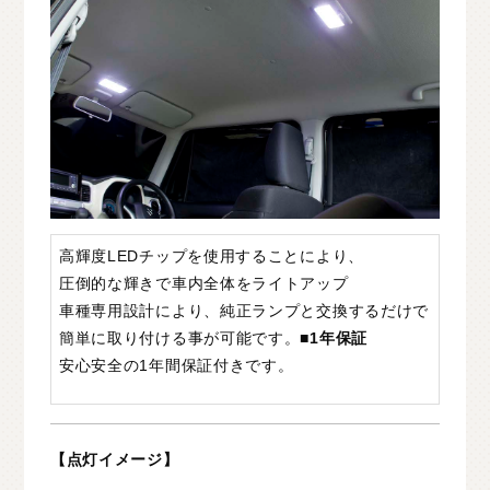
C
H
U
G
O
K
U
中
国
S
H
I
K
O
K
U
四
国
K
Y
U
S
H
U
九
州
F
A
Q
よ
く
あ
る
質
問
M
O
V
I
E
ム
ー
ビ
ー
高輝度LEDチップを使用することにより、
圧倒的な輝きで車内全体をライトアップ
C
O
M
P
A
N
Y
会
社
概
要
車種専用設計により、純正ランプと交換するだけで
簡単に取り付ける事が可能です。
■1年保証
R
E
C
R
U
I
T
採
用
情
報
安心安全の1年間保証付きです。
C
O
N
T
A
C
T
お
問
い
合
わ
せ
【点灯イメージ】