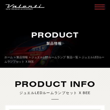
H
O
M
E
ホ
ー
ム
PRODUCT
P
R
O
D
U
C
T
製
品
情
報
製品情報
H
E
A
D
L
A
M
P
ヘ
ッ
ド
ラ
ン
プ
T
A
I
L
L
A
M
P
テ
ー
ル
ラ
ン
プ
ホーム
>
製品情報
>
ジュエルLEDルームランプ 製品一覧
>
ジュエルLEDルー
ムランプセット X BEE
D
O
O
R
M
I
R
R
O
R
ド
ア
ミ
ラ
ー
H
E
A
D
&
F
O
G
B
U
L
B
L
E
D
/
H
I
D
ヘ
ッ
ド
＆
フ
ォ
グ
PRODUCT INFO
L
E
D
B
U
L
B
&
O
T
H
E
R
B
U
L
B
L
E
D
バ
ル
ブ
&
そ
の
他
バ
ル
ブ
ジュエルLEDルームランプセット X BEE
O
T
H
E
R
L
A
M
P
そ
の
他
ラ
ン
プ
I
N
T
E
R
I
O
R
イ
ン
テ
リ
ア