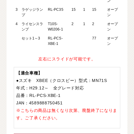
ン
3
ラゲッジラン
RL-PC35
15
1
15
オープ
プ
ン
4
ライセンスラ
T10S-
2
1
2
オープ
ンプ
W0206-1
ン
セット1～3
RL-PCS-
77
オープ
XBE-1
ン
左右にスライドが可能です。
【適合車種】
●スズキ XBEE（クロスビー）型式：MN71S
年式：H29.12～ 全グレード対応
品番：RL-PCS-XBE-1
JAN：4589888750451
※こちらの商品は無くなり次第、廃盤終了になりま
す。ご了承ください。