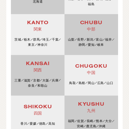
北海道
福島
KANTO
CHUBU
関東
中部
茨城
栃木
群馬
埼玉
千葉
山梨
長野
新潟
富山
福井
東京
神奈川
静岡
愛知
岐阜
KANSAI
CHUGOKU
関西
中国
三重
滋賀
京都
大阪
兵庫
鳥取
島根
岡山
広島
山口
奈良
和歌山
KYUSHU
SHIKOKU
九州
四国
福岡
佐賀
長崎
熊本
大分
香川
愛媛
徳島
高知
宮崎
鹿児島
沖縄