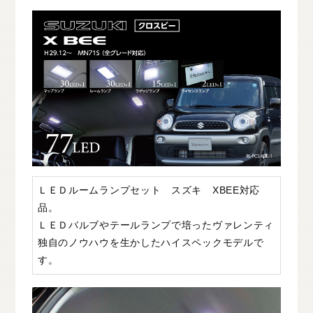
O
T
H
E
R
P
A
R
T
S
そ
の
他
パ
ー
ツ
b
r
a
d
o
ブ
ラ
ー
ド
T
i
r
e
&
W
h
e
e
l
タ
イ
ヤ
ホ
イ
ー
ル
J
E
L
B
O
ジ
ェ
ル
ボ
S
E
A
R
C
H
製
品
検
索
D
E
A
L
E
R
取
扱
店
舗
ＬＥＤルームランプセット スズキ XBEE対応
H
O
K
K
A
I
D
O
北
海
道
品。
T
O
H
O
K
U
東
北
ＬＥＤバルブやテールランプで培ったヴァレンティ
独自のノウハウを生かしたハイスペックモデルで
K
A
N
T
O
関
東
す。
C
H
U
B
U
中
部
K
A
N
S
A
I
関
西