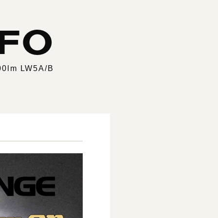
NFO
m LW5A/B