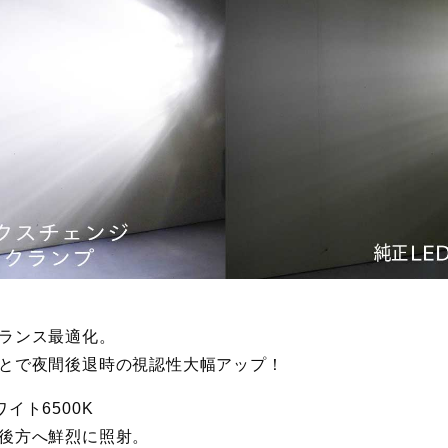
ランス最適化。
とで夜間後退時の視認性大幅アップ！
イト6500K
後方へ鮮烈に照射。