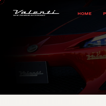
H
O
M
E
ホ
ー
ム