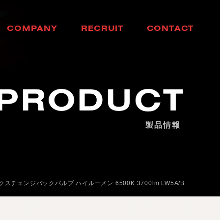
C
O
M
P
A
N
Y
R
E
C
R
U
I
T
C
O
N
T
A
C
T
会
社
概
要
採
用
情
報
お
問
い
合
わ
せ
PRODUCT
製品情報
クスチェンジバックバルブ ハイルーメン 6500K 3700lm LW5A/B