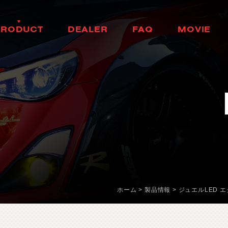
H
E
A
D
L
A
M
P
H
O
K
K
A
I
D
O
P
R
O
D
U
C
T
D
E
A
L
E
R
F
A
Q
M
O
V
I
E
ヘ
ッ
ド
ラ
ン
プ
北
海
道
製
品
情
報
取
扱
店
舗
ム
ー
ビ
ー
T
A
I
L
L
A
M
P
T
O
H
O
K
U
よ
く
あ
る
質
問
テ
ー
ル
ラ
ン
プ
東
北
D
O
O
R
M
I
R
R
O
R
K
A
N
T
O
ド
ア
ミ
ラ
ー
関
東
H
E
A
D
&
F
O
G
B
U
L
C
B
H
U
B
U
L
E
D
/
H
I
D
ヘ
ッ
ド
＆
フ
中
ォ
部
グ
L
E
D
B
U
L
B
&
O
T
H
K
E
A
R
N
B
S
U
A
L
I
B
L
E
D
バ
ル
ブ
&
そ
の
他
バ
関
ル
西
ブ
O
T
H
E
R
L
A
M
P
C
H
U
G
O
K
U
そ
の
他
ラ
ン
プ
中
国
I
N
T
E
R
I
O
R
S
H
I
K
O
K
U
イ
ン
テ
リ
ア
四
国
O
T
H
E
R
P
A
R
T
S
K
Y
U
S
H
U
そ
の
他
パ
ー
ツ
九
州
b
r
a
d
o
ブ
ラ
ー
ド
T
i
r
e
&
W
h
e
e
l
ホーム
>
製品情報
>
ジュエルLED エ
タ
イ
ヤ
ホ
イ
ー
ル
J
E
L
B
O
ジ
ェ
ル
ボ
S
E
A
R
C
H