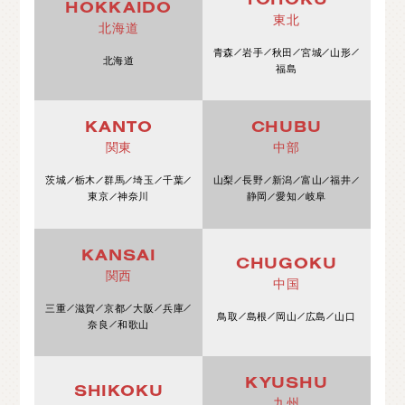
HOKKAIDO
東北
北海道
青森
岩手
秋田
宮城
山形
北海道
福島
KANTO
CHUBU
関東
中部
茨城
栃木
群馬
埼玉
千葉
山梨
長野
新潟
富山
福井
東京
神奈川
静岡
愛知
岐阜
KANSAI
CHUGOKU
関西
中国
三重
滋賀
京都
大阪
兵庫
鳥取
島根
岡山
広島
山口
奈良
和歌山
KYUSHU
SHIKOKU
九州