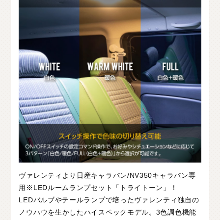
C
H
U
G
O
K
U
中
国
S
H
I
K
O
K
U
四
国
K
Y
U
S
H
U
九
州
F
A
Q
よ
く
あ
る
質
問
M
O
V
I
E
ム
ー
ビ
ー
C
O
M
P
A
N
Y
会
社
概
要
R
E
C
R
U
I
T
採
用
情
報
ヴァレンティより日産キャラバン/NV350キャラバン専
C
O
N
T
A
C
T
お
問
い
合
わ
せ
用※LEDルームランプセット「トライトーン」！
LEDバルブやテールランプで培ったヴァレンティ独自の
ノウハウを生かしたハイスペックモデル。3色調色機能