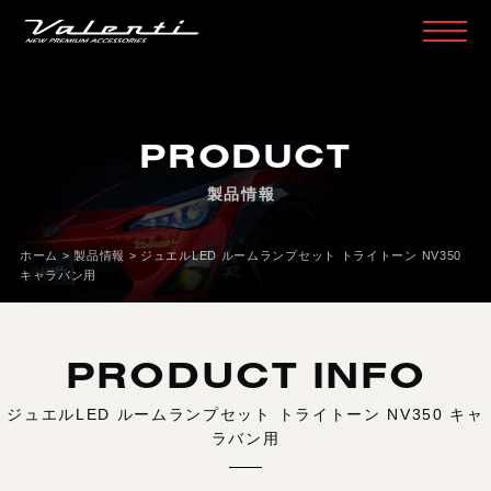
H
O
M
E
ホ
ー
ム
PRODUCT
P
R
O
D
U
C
T
製
品
情
報
製品情報
H
E
A
D
L
A
M
P
ヘ
ッ
ド
ラ
ン
プ
T
A
I
L
L
A
M
P
テ
ー
ル
ラ
ン
プ
ホーム
>
製品情報
>
ジュエルLED ルームランプセット トライトーン NV350
キャラバン用
D
O
O
R
M
I
R
R
O
R
ド
ア
ミ
ラ
ー
H
E
A
D
&
F
O
G
B
U
L
B
L
E
D
/
H
I
D
ヘ
ッ
ド
＆
フ
ォ
グ
PRODUCT INFO
L
E
D
B
U
L
B
&
O
T
H
E
R
B
U
L
B
L
E
D
バ
ル
ブ
&
そ
の
他
バ
ル
ブ
ジュエルLED ルームランプセット トライトーン NV350 キャ
O
T
H
E
R
L
A
M
P
そ
の
他
ラ
ン
プ
ラバン用
I
N
T
E
R
I
O
R
イ
ン
テ
リ
ア