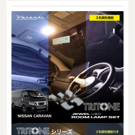
O
T
H
E
R
P
A
R
T
S
そ
の
他
パ
ー
ツ
b
r
a
d
o
ブ
ラ
ー
ド
T
i
r
e
&
W
h
e
e
l
タ
イ
ヤ
ホ
イ
ー
ル
J
E
L
B
O
ジ
ェ
ル
ボ
S
E
A
R
C
H
製
品
検
索
D
E
A
L
E
R
取
扱
店
舗
H
O
K
K
A
I
D
O
北
海
道
T
O
H
O
K
U
東
北
K
A
N
T
O
関
東
C
H
U
B
U
中
部
K
A
N
S
A
I
関
西