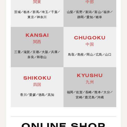
関東
中部
茨城
栃木
群馬
埼玉
千葉
山梨
長野
新潟
富山
福井
東京
神奈川
静岡
愛知
岐阜
KANSAI
CHUGOKU
関西
中国
三重
滋賀
京都
大阪
兵庫
鳥取
島根
岡山
広島
山口
奈良
和歌山
KYUSHU
SHIKOKU
九州
四国
福岡
佐賀
長崎
熊本
大分
香川
愛媛
徳島
高知
宮崎
鹿児島
沖縄
ONLINE SHOP