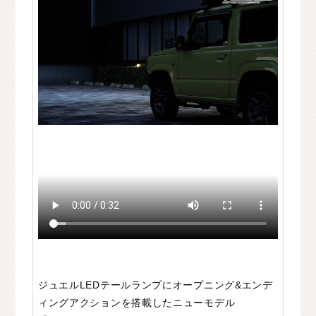
C
H
U
G
O
K
U
中
国
S
H
I
K
O
K
U
四
国
K
Y
U
S
H
U
九
州
F
A
Q
よ
く
あ
る
質
問
M
O
V
I
E
ム
ー
ビ
ー
C
O
M
P
A
N
Y
会
社
概
要
R
E
C
R
U
I
T
採
用
情
報
C
O
N
T
A
C
T
お
問
い
合
わ
せ
ジュエルLEDテールランプにオープニング&エンデ
ィングアクションを搭載したニューモデル