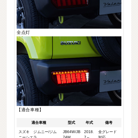
全点灯
【適合車種】
適合車種
型式
年式
備考
スズキ ジムニー/ジム
JB64W/JB
2018.
全グレード
ニーシエラ
74W
7～
対応