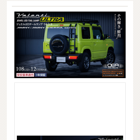
O
T
H
E
R
P
A
R
T
S
そ
の
他
パ
ー
ツ
b
r
a
d
o
ブ
ラ
ー
ド
T
i
r
e
&
W
h
e
e
l
タ
イ
ヤ
ホ
イ
ー
ル
J
E
L
B
O
ジ
ェ
ル
ボ
S
E
A
R
C
H
製
品
検
索
D
E
A
L
E
R
取
扱
店
舗
H
O
K
K
A
I
D
O
北
海
道
T
O
H
O
K
U
東
北
K
A
N
T
O
関
東
C
H
U
B
U
中
部
K
A
N
S
A
I
関
西