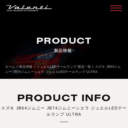
H
O
M
E
ホ
ー
ム
PRODUCT
P
R
O
D
U
C
T
製
品
情
報
製品情報
H
E
A
D
L
A
M
P
ヘ
ッ
ド
ラ
ン
プ
T
A
I
L
L
A
M
P
テ
ー
ル
ラ
ン
プ
ホーム
>
製品情報
>
ジュエルLEDテールランプ 製品一覧
>
スズキ JB64ジム
ニー JB74ジムニーシエラ ジュエルLEDテールランプ ULTRA
D
O
O
R
M
I
R
R
O
R
ド
ア
ミ
ラ
ー
H
E
A
D
&
F
O
G
B
U
L
B
L
E
D
/
H
I
D
ヘ
ッ
ド
＆
フ
ォ
グ
PRODUCT INFO
L
E
D
B
U
L
B
&
O
T
H
E
R
B
U
L
B
L
E
D
バ
ル
ブ
&
そ
の
他
バ
ル
ブ
スズキ JB64ジムニー JB74ジムニーシエラ ジュエルLEDテー
O
T
H
E
R
L
A
M
P
そ
の
他
ラ
ン
プ
ルランプ ULTRA
I
N
T
E
R
I
O
R
イ
ン
テ
リ
ア