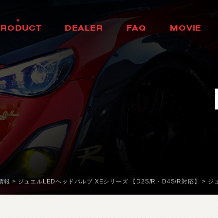
H
E
A
D
L
A
M
P
H
O
K
K
A
I
D
O
P
R
O
D
U
C
T
D
E
A
L
E
R
F
A
Q
M
O
V
I
E
ヘ
ッ
ド
ラ
ン
プ
北
海
道
製
品
情
報
取
扱
店
舗
ム
ー
ビ
ー
T
A
I
L
L
A
M
P
T
O
H
O
K
U
よ
く
あ
る
質
問
テ
ー
ル
ラ
ン
プ
東
北
D
O
O
R
M
I
R
R
O
R
K
A
N
T
O
ド
ア
ミ
ラ
ー
関
東
H
E
A
D
&
F
O
G
B
U
L
C
B
H
U
B
U
L
E
D
/
H
I
D
ヘ
ッ
ド
＆
フ
中
ォ
部
グ
L
E
D
B
U
L
B
&
O
T
H
K
E
A
R
N
B
S
U
A
L
I
B
L
E
D
バ
ル
ブ
&
そ
の
他
バ
関
ル
西
ブ
O
T
H
E
R
L
A
M
P
C
H
U
G
O
K
U
そ
の
他
ラ
ン
プ
中
国
I
N
T
E
R
I
O
R
S
H
I
K
O
K
U
イ
ン
テ
リ
ア
四
国
O
T
H
E
R
P
A
R
T
S
K
Y
U
S
H
U
そ
の
他
パ
ー
ツ
九
州
b
r
a
d
o
ブ
ラ
ー
ド
T
i
r
e
&
W
h
e
e
l
情報
>
ジュエルLEDヘッドバルブ XEシリーズ 【D2S/R・D4S/R対応】
>
ジ
タ
イ
ヤ
ホ
イ
ー
ル
J
E
L
B
O
ジ
ェ
ル
ボ
S
E
A
R
C
H