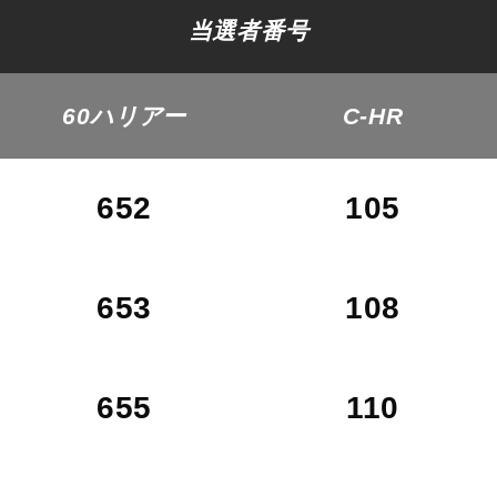
当選者番号
C
H
U
G
O
K
U
中
国
S
H
I
K
O
K
U
四
国
60ハリアー
C-HR
K
Y
U
S
H
U
九
州
F
A
Q
よ
く
あ
る
質
問
652
105
M
O
V
I
E
ム
ー
ビ
ー
C
O
M
P
A
N
Y
会
社
概
要
653
108
R
E
C
R
U
I
T
採
用
情
報
655
110
C
O
N
T
A
C
T
お
問
い
合
わ
せ