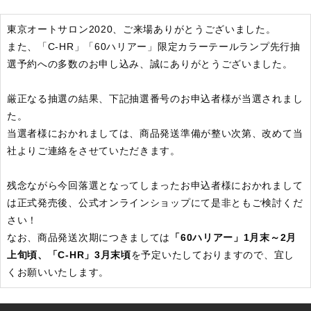
O
T
H
E
R
P
A
R
T
S
そ
の
他
パ
ー
ツ
東京オートサロン2020、ご来場ありがとうございました。
b
r
a
d
o
ブ
ラ
ー
ド
また、「C-HR」「60ハリアー」限定カラーテールランプ先行抽
選予約への多数のお申し込み、誠にありがとうございました。
T
i
r
e
&
W
h
e
e
l
タ
イ
ヤ
ホ
イ
ー
ル
J
E
L
B
O
ジ
ェ
ル
ボ
厳正なる抽選の結果、下記抽選番号のお申込者様が当選されまし
た。
S
E
A
R
C
H
製
品
検
索
当選者様におかれましては、商品発送準備が整い次第、改めて当
社よりご連絡をさせていただきます。
D
E
A
L
E
R
取
扱
店
舗
残念ながら今回落選となってしまったお申込者様におかれまして
H
O
K
K
A
I
D
O
北
海
道
は正式発売後、公式オンラインショップにて是非ともご検討くだ
さい！
T
O
H
O
K
U
東
北
なお、商品発送次期につきましては
「60ハリアー」1月末～2月
K
A
N
T
O
関
東
上旬頃、「C-HR」3月末頃
を予定いたしておりますので、宜し
くお願いいたします。
C
H
U
B
U
中
部
K
A
N
S
A
I
関
西