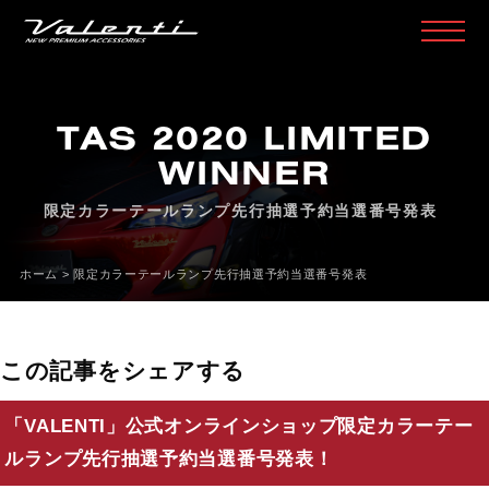
H
O
M
E
ホ
ー
ム
TAS 2020 LIMITED
P
R
O
D
U
C
T
製
品
情
報
WINNER
H
E
A
D
L
A
M
P
限定カラーテールランプ先行抽選予約当選番号発表
ヘ
ッ
ド
ラ
ン
プ
T
A
I
L
L
A
M
P
テ
ー
ル
ラ
ン
プ
ホーム
>
限定カラーテールランプ先行抽選予約当選番号発表
D
O
O
R
M
I
R
R
O
R
ド
ア
ミ
ラ
ー
H
E
A
D
&
F
O
G
B
U
L
B
L
E
D
/
H
I
D
ヘ
ッ
ド
＆
フ
ォ
グ
この記事をシェアする
L
E
D
B
U
L
B
&
O
T
H
E
R
B
U
L
B
L
E
D
バ
ル
ブ
&
そ
の
他
バ
ル
ブ
O
T
H
E
R
L
A
M
P
そ
の
他
ラ
ン
プ
「VALENTI」公式オンラインショップ限定カラーテー
ルランプ先行抽選予約当選番号発表！
I
N
T
E
R
I
O
R
イ
ン
テ
リ
ア