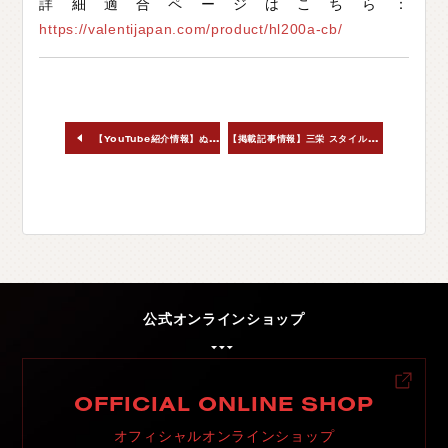
詳細適合ページはこちら：
https://valentijapan.com/product/hl200a-cb/
【
掲載記事情報】三栄 スタイルワゴン2025年4月号 vol.352
【YouTube紹介情報】ぬぬふぁくとりー様 VALENTI TIRE WHEEL & JELBOタイヤクリーナー
公式オンラインショップ
OFFICIAL ONLINE SHOP
オフィシャルオンラインショップ