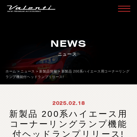
H
O
M
E
ホ
ー
ム
NEWS
P
R
O
D
U
C
T
製
品
情
報
ニュース
H
E
A
D
L
A
M
P
ヘ
ッ
ド
ラ
ン
プ
T
A
I
L
L
A
M
P
テ
ー
ル
ラ
ン
プ
ホーム
>
ニュース
>
新製品情報
>
新製品 200系ハイエース用コーナーリング
ランプ機能付ヘッドランプリリース!
D
O
O
R
M
I
R
R
O
R
ド
ア
ミ
ラ
ー
H
E
A
D
&
F
O
G
B
U
L
B
L
E
D
/
H
I
D
ヘ
ッ
ド
＆
フ
ォ
グ
2025.02.18
L
E
D
B
U
L
B
&
O
T
H
E
R
B
U
L
B
L
E
D
バ
ル
ブ
&
そ
の
他
バ
ル
ブ
新製品 200系ハイエース用
O
T
H
E
R
L
A
M
P
そ
の
他
ラ
ン
プ
コーナーリングランプ機能
I
N
T
E
R
I
O
R
イ
ン
テ
リ
ア
付ヘッドランプリリース!