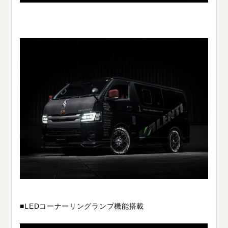
C
H
U
G
O
K
U
中
国
S
H
I
K
O
K
U
四
国
K
Y
U
S
H
U
九
州
F
A
Q
よ
く
あ
る
質
問
M
O
V
I
E
ム
ー
ビ
ー
C
O
M
P
A
N
Y
会
社
概
要
R
E
C
R
U
I
T
採
用
情
報
C
O
N
T
A
C
T
お
問
い
合
わ
せ
■LEDコーナーリングランプ機能搭載