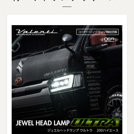
O
T
H
E
R
P
A
R
T
S
そ
の
他
パ
ー
ツ
b
r
a
d
o
ブ
ラ
ー
ド
T
i
r
e
&
W
h
e
e
l
タ
イ
ヤ
ホ
イ
ー
ル
J
E
L
B
O
ジ
ェ
ル
ボ
S
E
A
R
C
H
製
品
検
索
D
E
A
L
E
R
取
扱
店
舗
H
O
K
K
A
I
D
O
北
海
道
T
O
H
O
K
U
東
北
K
A
N
T
O
関
東
C
H
U
B
U
中
部
K
A
N
S
A
I
関
西