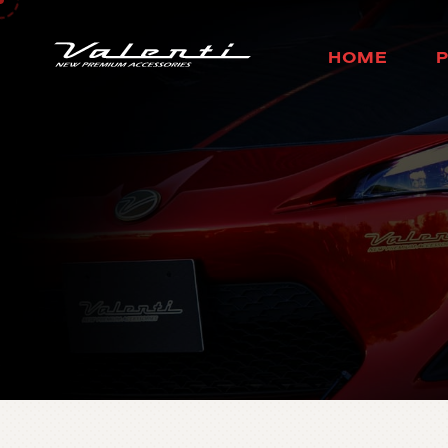
H
O
M
E
ホ
ー
ム