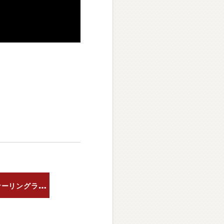
新
製品 200系ハイエース用コーナーリングランプ機能付ヘッドランプリリース!