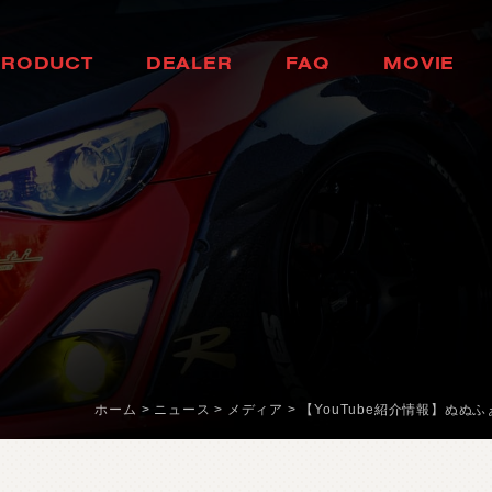
H
E
A
D
L
A
M
P
H
O
K
K
A
I
D
O
P
R
O
D
U
C
T
D
E
A
L
E
R
F
A
Q
M
O
V
I
E
ヘ
ッ
ド
ラ
ン
プ
北
海
道
製
品
情
報
取
扱
店
舗
ム
ー
ビ
ー
T
A
I
L
L
A
M
P
T
O
H
O
K
U
よ
く
あ
る
質
問
テ
ー
ル
ラ
ン
プ
東
北
D
O
O
R
M
I
R
R
O
R
K
A
N
T
O
ド
ア
ミ
ラ
ー
関
東
H
E
A
D
&
F
O
G
B
U
L
C
B
H
U
B
U
L
E
D
/
H
I
D
ヘ
ッ
ド
＆
フ
中
ォ
部
グ
L
E
D
B
U
L
B
&
O
T
H
K
E
A
R
N
B
S
U
A
L
I
B
L
E
D
バ
ル
ブ
&
そ
の
他
バ
関
ル
西
ブ
O
T
H
E
R
L
A
M
P
C
H
U
G
O
K
U
そ
の
他
ラ
ン
プ
中
国
I
N
T
E
R
I
O
R
S
H
I
K
O
K
U
イ
ン
テ
リ
ア
四
国
O
T
H
E
R
P
A
R
T
S
K
Y
U
S
H
U
そ
の
他
パ
ー
ツ
九
州
b
r
a
d
o
ブ
ラ
ー
ド
T
i
r
e
&
W
h
e
e
l
ホーム
>
ニュース
>
メディア
>
【YouTube紹介情報】ぬぬふぁく
タ
イ
ヤ
ホ
イ
ー
ル
J
E
L
B
O
ジ
ェ
ル
ボ
S
E
A
R
C
H