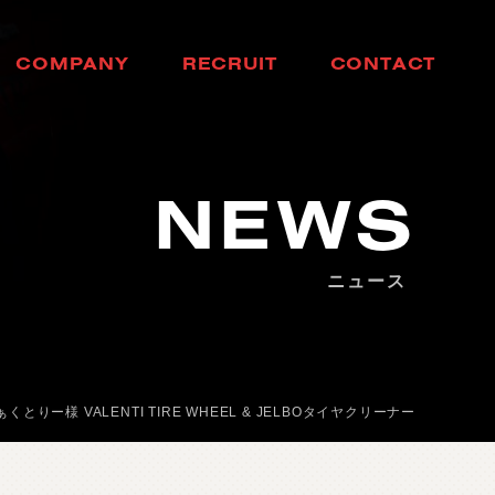
C
O
M
P
A
N
Y
R
E
C
R
U
I
T
C
O
N
T
A
C
T
会
社
概
要
採
用
情
報
お
問
い
合
わ
せ
NEWS
ニュース
とりー様 VALENTI TIRE WHEEL & JELBOタイヤクリーナー