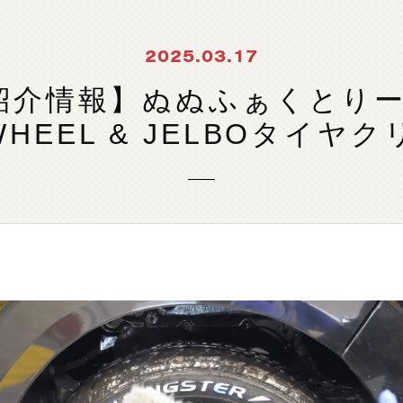
製
品
検
索
2025.03.17
e紹介情報】ぬぬふぁくとりー様
 WHEEL & JELBOタイヤ