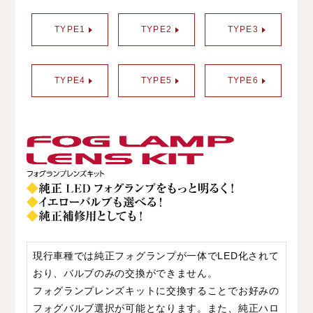
O
T
H
E
R
P
A
R
T
S
そ
の
他
パ
ー
ツ
TYPE1
TYPE2
TYPE3
b
r
a
d
o
ブ
ラ
ー
ド
T
i
r
e
&
W
h
e
e
l
タ
イ
ヤ
ホ
イ
ー
ル
TYPE4
TYPE5
TYPE6
J
E
L
B
O
ジ
ェ
ル
ボ
S
E
A
R
C
H
製
品
検
索
D
E
A
L
E
R
取
扱
店
舗
H
O
K
K
A
I
D
O
北
海
道
T
O
H
O
K
U
東
北
K
A
N
T
O
関
東
現行車種では純正フォグランプが一体でLED化されて
おり、バルブのみの交換ができません。
C
H
U
B
U
中
部
フォグランプレンズキットに交換することでお好みの
K
A
N
S
A
I
関
西
フォグバルブ選択が可能となります。また、純正ハロ