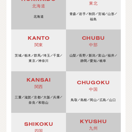
東北
北海道
青森
岩手
秋田
宮城
山形
北海道
福島
KANTO
CHUBU
関東
中部
茨城
栃木
群馬
埼玉
千葉
山梨
長野
新潟
富山
福井
東京
神奈川
静岡
愛知
岐阜
KANSAI
CHUGOKU
関西
中国
三重
滋賀
京都
大阪
兵庫
鳥取
島根
岡山
広島
山口
奈良
和歌山
KYUSHU
SHIKOKU
九州
四国