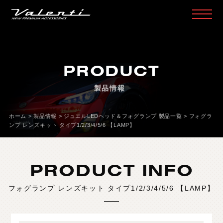
H
O
M
E
ホ
ー
ム
PRODUCT
P
R
O
D
U
C
T
製
品
情
報
製品情報
H
E
A
D
L
A
M
P
ヘ
ッ
ド
ラ
ン
プ
T
A
I
L
L
A
M
P
テ
ー
ル
ラ
ン
プ
ホーム
>
製品情報
>
ジュエルLEDヘッド＆フォグランプ 製品一覧
>
フォグラ
ンプ レンズキット タイプ1/2/3/4/5/6 【LAMP】
D
O
O
R
M
I
R
R
O
R
ド
ア
ミ
ラ
ー
H
E
A
D
&
F
O
G
B
U
L
B
L
E
D
/
H
I
D
ヘ
ッ
ド
＆
フ
ォ
グ
PRODUCT INFO
L
E
D
B
U
L
B
&
O
T
H
E
R
B
U
L
B
L
E
D
バ
ル
ブ
&
そ
の
他
バ
ル
ブ
フォグランプ レンズキット タイプ1/2/3/4/5/6 【LAMP】
O
T
H
E
R
L
A
M
P
そ
の
他
ラ
ン
プ
I
N
T
E
R
I
O
R
イ
ン
テ
リ
ア