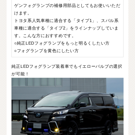
ゲンフォグランプの補修用部品としてもお使いいただ
C
H
U
G
O
K
U
中
国
けます。
S
H
I
K
O
K
U
四
国
トヨタ系人気車種に適合する「タイプ1」、スバル系
車種に適合する「タイプ2」をラインナップしていま
K
Y
U
S
H
U
九
州
す。こんな方におすすめです。
○純正LEDフォグランプをもっと明るくしたい方
F
A
Q
よ
く
あ
る
質
問
○フォグランプを黄色にしたい方
M
O
V
I
E
ム
ー
ビ
ー
純正LEDフォグランプ装着車でもイエローバルブの選択
が可能！
C
O
M
P
A
N
Y
会
社
概
要
R
E
C
R
U
I
T
採
用
情
報
C
O
N
T
A
C
T
お
問
い
合
わ
せ